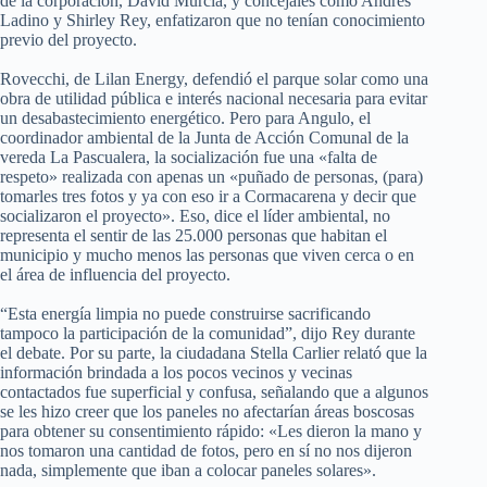
de la corporación, David Murcia, y concejales como Andrés
Ladino y Shirley Rey, enfatizaron que no tenían conocimiento
previo del proyecto.
Rovecchi, de Lilan Energy, defendió el parque solar como una
obra de utilidad pública e interés nacional necesaria para evitar
un desabastecimiento energético. Pero para Angulo, el
coordinador ambiental de la Junta de Acción Comunal de la
vereda La Pascualera, la socialización fue una «falta de
respeto» realizada con apenas un «puñado de personas, (para)
tomarles tres fotos y ya con eso ir a Cormacarena y decir que
socializaron el proyecto». Eso, dice el líder ambiental, no
representa el sentir de las 25.000 personas que habitan el
municipio y mucho menos las personas que viven cerca o en
el área de influencia del proyecto.
“Esta energía limpia no puede construirse sacrificando
tampoco la participación de la comunidad”, dijo Rey durante
el debate. Por su parte, la ciudadana Stella Carlier relató que la
información brindada a los pocos vecinos y vecinas
contactados fue superficial y confusa, señalando que a algunos
se les hizo creer que los paneles no afectarían áreas boscosas
para obtener su consentimiento rápido: «Les dieron la mano y
nos tomaron una cantidad de fotos, pero en sí no nos dijeron
nada, simplemente que iban a colocar paneles solares».