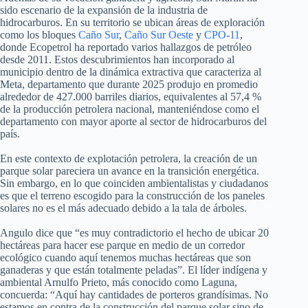
sido escenario de la expansión de la industria de
hidrocarburos. En su territorio se ubican áreas de exploración
como los bloques
Caño Sur
,
Caño Sur Oeste
y
CPO-11
,
donde Ecopetrol ha reportado varios hallazgos de petróleo
desde 2011. Estos descubrimientos han incorporado al
municipio dentro de la dinámica extractiva que caracteriza al
Meta, departamento que durante 2025 produjo en promedio
alrededor de 427.000 barriles diarios, equivalentes al 57,4 %
de la producción petrolera nacional, manteniéndose como el
departamento con mayor aporte al sector de hidrocarburos del
país.
En este contexto de explotación petrolera, la creación de un
parque solar pareciera un avance en la transición energética.
Sin embargo, en lo que coinciden ambientalistas y ciudadanos
es que el terreno escogido para la construcción de los paneles
solares no es el más adecuado debido a la tala de árboles.
Angulo dice que “es muy contradictorio el hecho de ubicar 20
hectáreas para hacer ese parque en medio de un corredor
ecológico cuando aquí tenemos muchas hectáreas que son
ganaderas y que están totalmente peladas”. El líder indígena y
ambiental Arnulfo Prieto, más conocido como Laguna,
concuerda: “Aquí hay cantidades de porteros grandísimas. No
estamos en contra de la construcción del parque solar sino de