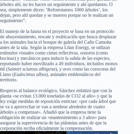
árboles ahí, no les hacen un seguimiento y ahí quedamos. O
sea, simplemente dicen: ‘Reforestamos 1000 árboles’, los
dejan, pero ahí quedan y se mueren porque no le realizan un
seguimiento”.
El manejo de la fauna en el proyecto se basa en un protocolo
de ahuyentamiento, rescate y reubicación que busca desplazar
a los animales hacia el bosque de galería del Caño Camoita
antes de la tala. Según la empresa Lilan Energy, se utilizan
estímulos visuales como cintas reflectivas, sonoros (como
bocinas) y mecánicos para inducir la salida de las especies,
reportando haber movilizado a 49 individuos, incluidos monos
tití (
Saimiri sciureus albigena
), y aves como las corocoras del
Llano (
Eudocimus albus
), animales emblemáticos del
territorio.
Respecto al balance ecológico, Sánchez enfatizó que con la
planta «se evitan 13.000 toneladas de CO2 al año» y que la
ley exige medidas de reposición estrictas: «por cada árbol que
se va a aprovechar se van a sembrar alrededor de cuatro
árboles a compensar». Añadió que la empresa tiene la
obligación de realizar un «mantenimiento a 3 años» para
asegurar la supervivencia de las plántulas antes de que la
corporación reciba oficialmente la compensación.