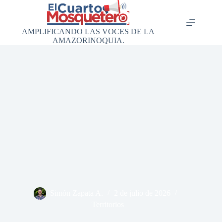
Saltar
al
contenido
AMPLIFICANDO LAS VOCES DE LA
AMAZORINOQUIA.
Simón Zapata A.
2 de julio de 2026
Territorios