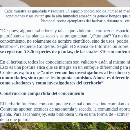
Cada muestra es guardada y requiere un espacio controlado de humedad medi
condiciones y así evitar que la alta humedad amazónica genere hongos que d
Nacional revisa ejemplares del herbario durante su visi
“Después, algunos sabedores y taitas que vinieron a conocer el espaci
guardábamos las plantas secas y se preguntaban: ‘¿Para qué? Ya no tie
conocimiento, no solamente de nombre científico, sino de usos, podría 
territorio”, recuerda Contreras. Según el Sistema de Información sobr
se registran 5 826 especies de plantas, de las cuales 316 son endém
En el herbario, todos los conocimientos son válidos y están al mismo niv
Esto es una postura ética que se integra en un enfoque diferencial para
Contreras explica que
“antes venían los investigadores al territorio
comunidades, sino que se les imponía sumisión. Ahora es diferente
como sabedores y como investigadores del territorio”
.
Construcción compartida del conocimiento
El herbario funciona como un puente o canal donde se intercambian exp
Contreras aportan técnicas de taxonomía y secado, la comunidad aporta 
planta. Para Jacanamejoy, esta biblioteca viva es una forma de «activar l
de lo que guarda.