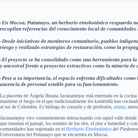
-En Mocoa, Putumayo, un herbario etnobotánico resguarda más
recopilan referencias del conocimiento local de comunidades
-Desde iniciativas de monitoreo comunitario, pueblos indígena
riesgo y realizado estrategias de restauración, como la prop
-El proyecto se ha consolidado como una herramienta para la d
y ancestral frente a proyectos extractivos como la minería de 
-Pese a su importancia, el espacio enfrenta dificultades como 
ausencia de personal estable para su funcionamiento.
La placenta de Ángela Jhoana Jacanamejoy está enterrada en la cocina de
mantiene el fuego en el que tradicionalmente los kamëntšá han cocina
al sur de Colombia. Es bióloga de corazón y de profesión,
artista
, arte
Jacanamejoy vive constantemente interactuando con aquel valle donde na
que inundan el paisaje, los sonidos de los ríos, el olor a humedad y con 
comunidades han registrado en el
Herbario Etnobotánico
del Piedemo
Universitaria del Putumayo que se encuentra en Mocoa.