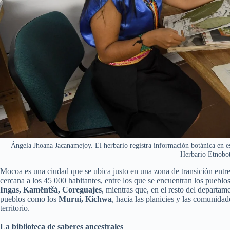
Ángela Jhoana Jacanamejoy. El herbario registra información botánica en e
Herbario Etnobot
Mocoa es una ciudad que se ubica justo en una zona de transición entr
cercana a los 45 000 habitantes, entre los que se encuentran los puebl
Ingas, Kamëntšá, Coreguajes
, mientras que, en el resto del departa
pueblos como los
Murui, Kichwa
, hacia las planicies y las comunida
territorio.
La biblioteca de saberes ancestrales