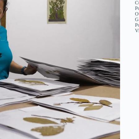
C
Po
O
G
P
V