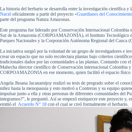
La historia del herbario se desarrolla entre la investigación científica y
Nació
oficialmente a partir del proyecto «
Guardianes del Conocimiento
parte del programa Natura Amazonas.
Este programa fue liderado por Conservación Internacional Colombia en
Sur de la Amazonia (CORPOAMAZONÍA), el Instituto Tecnológico del P
Parques Nacionales y la Corporación Autónoma Regional del Cauca 
La iniciativa surgió por la voluntad de un grupo de investigadores e in
crear un espacio que no solo recolectara plantas bajo criterios científic
tradicionales dados por las comunidades a las plantas. Contando con e
Mahecha director científico de Conservación internacional Colombia y
CORPOAMAZONIA en ese momento, quien facilitó el espacio físico pa
Angela Jhoana Jacanamijoy realizó su tesis de pregrado sobre el conoci
niñez hasta la menopausia y esto motivó a Contreras y su equipo quiene
impulsar junto a ella y otras personas de diferentes comunidades del P
integramos?”, le preguntó. Así se empezó enriquecer este proyecto y, 
emitió el
Acuerdo N° 18
con el cual se creó formalmente el herbario.