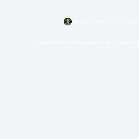
Simón Zapata A.
29 de mayo 
Un herbario en el Putumayo une ciencia y saber ancest