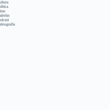
ultura
lítica
tras
alerías
odcast
ideografía