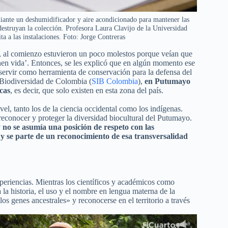
ante un deshumidificador y aire acondicionado para mantener las
estruyan la colección. Profesora Laura Clavijo de la Universidad
ta a las instalaciones. Foto: Jorge Contreras
o, al comienzo estuvieron un poco molestos porque veían que
nen vida’. Entonces, se les explicó que en algún momento ese
servir como herramienta de conservación para la defensa del
e Biodiversidad de Colombia (
SIB Colombia
),
en Putumayo
icas
, es decir, que solo existen en esta zona del país.
el, tanto los de la ciencia occidental como los indígenas.
 reconocer y proteger la diversidad biocultural del Putumayo.
 y no se asumía una posición de respeto con las
 y se parte de un reconocimiento de esa transversalidad
eriencias. Mientras los científicos y académicos como
la historia, el uso y el nombre en lengua materna de la
os genes ancestrales» y reconocerse en el territorio a través