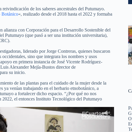
 la reivindicación de los saberes ancestrales del Putumayo.
 Botánico
«, realizado desde el 2018 hasta el 2022 y formaba
 alianza con Corporación para el Desarrollo Sostenible del
utumayo (que pasó a ser una institución universitaria),
(CRC).
vestigadoras, liderado por Jorge Contreras, quienes buscaron
os occidentales, sino que integrara los nombres y usos
l apoyo en primera instancia de José Vicente Rodríguez-
 Luis Alexander Mejía-Bustos director de
ra su inicio.
miento de las plantas para el cuidado de la mujer desde la
s ya venían trabajando en el herbario etnobotánico, a
C
utumayo a fortalecer dicho espacio. “¿Por qué no nos
en 2022, el entonces Instituto Tecnológico del Putumayo
P
G
O
Ed
Te