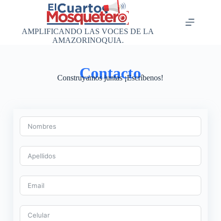
Saltar
al
contenido
AMPLIFICANDO LAS VOCES DE LA
AMAZORINOQUIA.
Contacto
Construyamos juntas ¡Escríbenos!