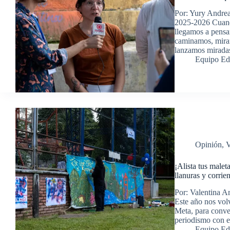
Por: Yury Andrea
2025-2026 Cuand
llegamos a pensar
caminamos, miram
lanzamos mirad
Equipo Ed
Opinión
,
V
¡Alista tus malet
llanuras y corrie
Por: Valentina A
Este año nos volv
Meta, para conver
periodismo con 
Equipo Ed