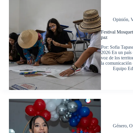
Opinión
,
V
Festival Mosquet
paz
Por: Sofia Tapas
2026 En un país 
voz de los territo
la comunicación
Equipo Ed
Género
,
O