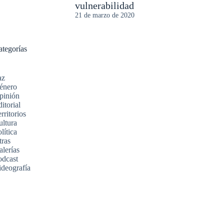
vulnerabilidad
21 de marzo de 2020
ategorías
az
énero
pinión
itorial
rritorios
ultura
lítica
tras
alerías
odcast
ideografía