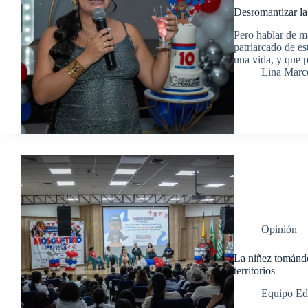
Desromantizar la
Pero hablar de ma
patriarcado de es
una vida, y que p
Lina Marc
Opinión
La niñez tomándo
territorios
Equipo Ed