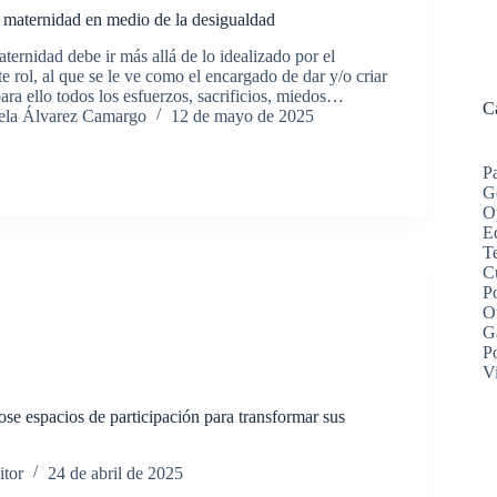
 maternidad en medio de la desigualdad
ternidad debe ir más allá de lo idealizado por el
te rol, al que se le ve como el encargado de dar y/o criar
ara ello todos los esfuerzos, sacrificios, miedos…
C
ela Álvarez Camargo
12 de mayo de 2025
P
G
O
Ed
Te
C
Po
O
G
P
V
se espacios de participación para transformar sus
itor
24 de abril de 2025