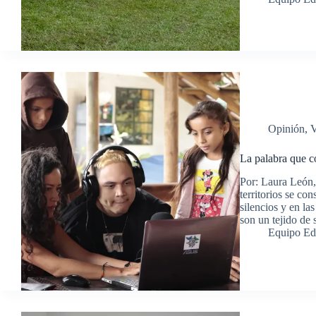
Opinión
,
V
La palabra que co
Por: Laura León,
territorios se con
silencios y en la
son un tejido de 
Equipo Ed