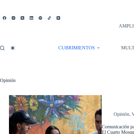
Saltar
al
contenido
AMPLI
CUBRIMIENTOS
MULT
Opinión
Opinión
,
V
Comunicación para
El Cuarto Mosqu