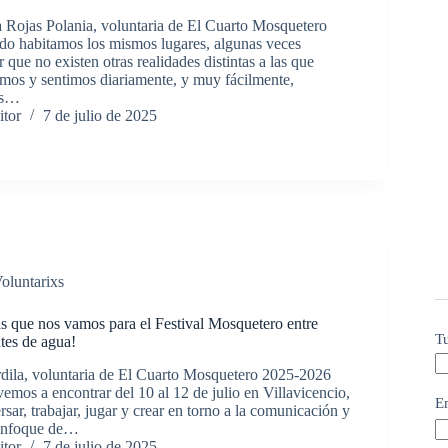
 Rojas Polania, voluntaria de El Cuarto Mosquetero
o habitamos los mismos lugares, algunas veces
 que no existen otras realidades distintas a las que
os y sentimos diariamente, y muy fácilmente,
as…
itor
7 de julio de 2025
oluntarixs
as que nos vamos para el Festival Mosquetero entre
T
ntes de agua!
rdila, voluntaria de El Cuarto Mosquetero 2025-2026
emos a encontrar del 10 al 12 de julio en Villavicencio,
E
sar, trabajar, jugar y crear en torno a la comunicación y
enfoque de…
itor
7 de julio de 2025