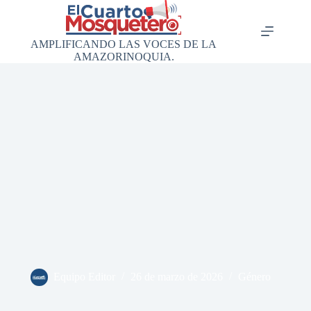
Saltar
al
contenido
AMPLIFICANDO LAS VOCES DE LA
AMAZORINOQUIA.
Equipo Editor
26 de marzo de 2026
Género