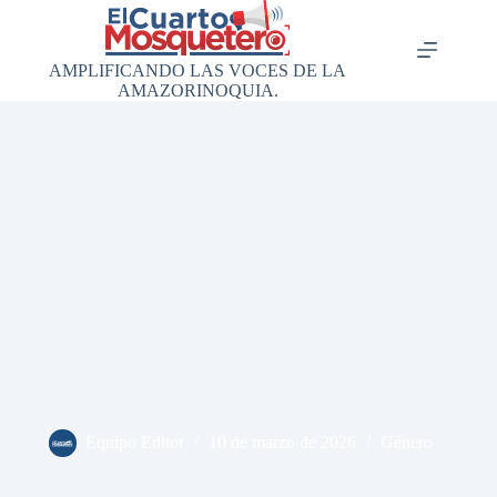
Saltar
al
contenido
AMPLIFICANDO LAS VOCES DE LA
AMAZORINOQUIA.
Equipo Editor
10 de marzo de 2026
Género