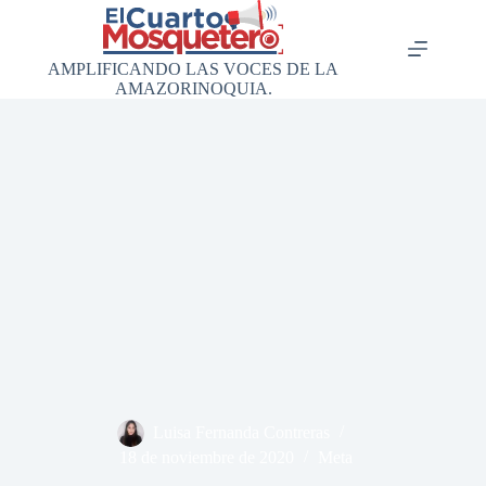
Saltar
al
contenido
AMPLIFICANDO LAS VOCES DE LA
AMAZORINOQUIA.
Luisa Fernanda Contreras
18 de noviembre de 2020
Meta