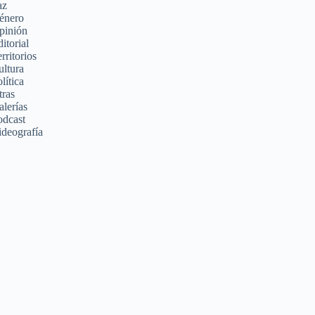
az
énero
pinión
itorial
rritorios
ultura
lítica
tras
alerías
odcast
ideografía