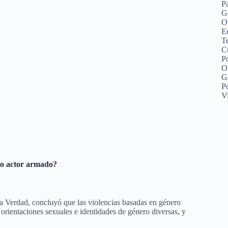
P
G
O
Ed
Te
C
Po
O
G
P
V
olo actor armado?
la Verdad, concluyó que las violencias basadas en género
orientaciones sexuales e identidades de género diversas, y