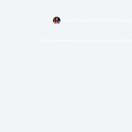
Shirly Forero Garcés
19 de junio 
Chequeo: es falsa la acusación de Juan Guillermo