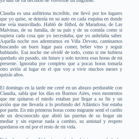
ya salir de mi decisión de volverme un migrante.
Claudia es una anfitriona increíble, me llevó por los lugares
que yo quise, se detenía en su auto en cada esquina en donde
me veía maravillado. Habló de fútbol, de Maradona, de Las
Malvinas, de su familia, de su país y de su comida como si
supiera cada cosa que yo necesitaba, que yo anhelaba saber.
Aquella noche nos adentramos en Villa Devoto, caminamos
buscando un buen lugar para comer, beber vino y seguir
hablando. Esa noche me olvidé de todo, como si me hubiera
quedado sin pasado, sin futuro y solo tuviera esas horas de mi
presente. Ignoraba por completo que a pocas horas tomaría
otro avión al lugar en el que voy a vivir muchos meses y
quizás años.
El domingo en la tarde me cerré en un abrazo perdurable con
Claudia, sabía que los días en Buenos Aires, esos momentos
que me quitaron el miedo estaban por llegar a su fin y un
avión que me llevaría a lo profundo del Atlántico Sur estaba
por partir. En mis primeras horas como migrante sentí el cariño
de un desconocido que abrió las puertas de su hogar sin
mediar y sin esperar nada a cambio, su amistad y respeto
quedaron en mí por el resto de mi vida.