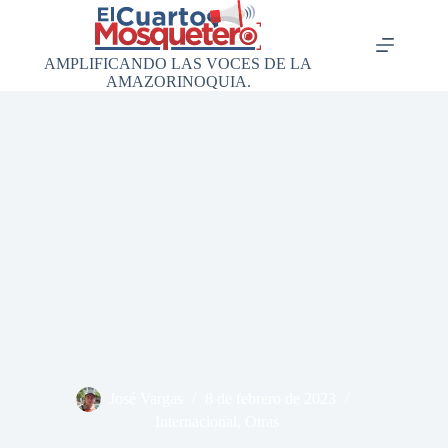
Saltar
al
contenido
AMPLIFICANDO LAS VOCES DE LA
AMAZORINOQUIA.
José Vargas
8 de febrero de 2023
Internacional
,
Otras