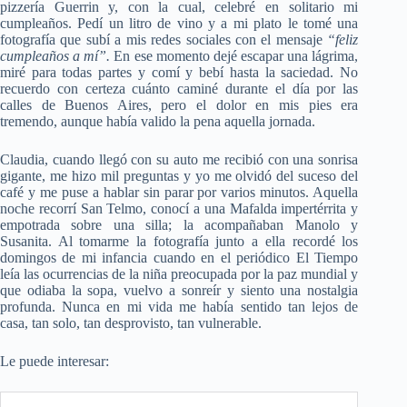
pizzería Guerrin y, con la cual, celebré en solitario mi
cumpleaños. Pedí un litro de vino y a mi plato le tomé una
fotografía que subí a mis redes sociales con el mensaje
“feliz
cumpleaños a mí”.
En ese momento dejé escapar una lágrima,
miré para todas partes y comí y bebí hasta la saciedad. No
recuerdo con certeza cuánto caminé durante el día por las
calles de Buenos Aires, pero el dolor en mis pies era
tremendo, aunque había valido la pena aquella jornada.
Claudia, cuando llegó con su auto me recibió con una sonrisa
gigante, me hizo mil preguntas y yo me olvidó del suceso del
café y me puse a hablar sin parar por varios minutos. Aquella
noche recorrí San Telmo, conocí a una Mafalda impertérrita y
empotrada sobre una silla; la acompañaban Manolo y
Susanita. Al tomarme la fotografía junto a ella recordé los
domingos de mi infancia cuando en el periódico El Tiempo
leía las ocurrencias de la niña preocupada por la paz mundial y
que odiaba la sopa, vuelvo a sonreír y siento una nostalgia
profunda. Nunca en mi vida me había sentido tan lejos de
casa, tan solo, tan desprovisto, tan vulnerable.
Le puede interesar: