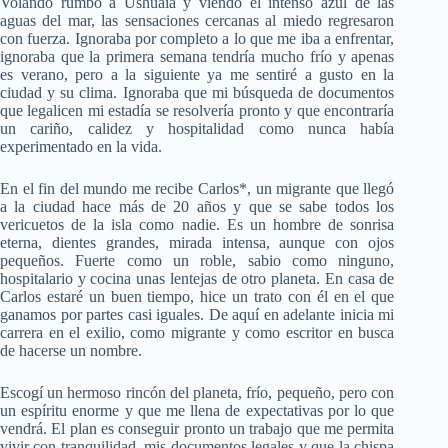
Volando rumbo a Ushuaia y viendo el intenso azul de las
aguas del mar, las sensaciones cercanas al miedo regresaron
con fuerza. Ignoraba por completo a lo que me iba a enfrentar,
ignoraba que la primera semana tendría mucho frío y apenas
es verano, pero a la siguiente ya me sentiré a gusto en la
ciudad y su clima. Ignoraba que mi búsqueda de documentos
que legalicen mi estadía se resolvería pronto y que encontraría
un cariño, calidez y hospitalidad como nunca había
experimentado en la vida.
En el fin del mundo me recibe Carlos*, un migrante que llegó
a la ciudad hace más de 20 años y que se sabe todos los
vericuetos de la isla como nadie. Es un hombre de sonrisa
eterna, dientes grandes, mirada intensa, aunque con ojos
pequeños. Fuerte como un roble, sabio como ninguno,
hospitalario y cocina unas lentejas de otro planeta. En casa de
Carlos estaré un buen tiempo, hice un trato con él en el que
ganamos por partes casi iguales. De aquí en adelante inicia mi
carrera en el exilio, como migrante y como escritor en busca
de hacerse un nombre.
Escogí un hermoso rincón del planeta, frío, pequeño, pero con
un espíritu enorme y que me llena de expectativas por lo que
vendrá. El plan es conseguir pronto un trabajo que me permita
vivir con tranquilidad, mis documentos legales y que la chispa