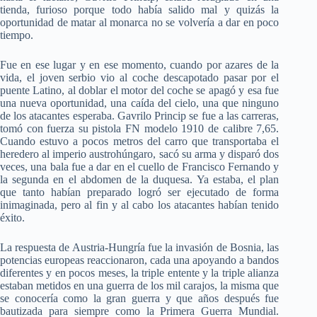
tienda, furioso porque todo había salido mal y quizás la
oportunidad de matar al monarca no se volvería a dar en poco
tiempo.
Fue en ese lugar y en ese momento, cuando por azares de la
vida, el joven serbio vio al coche descapotado pasar por el
puente Latino, al doblar el motor del coche se apagó y esa fue
una nueva oportunidad, una caída del cielo, una que ninguno
de los atacantes esperaba. Gavrilo Princip se fue a las carreras,
tomó con fuerza su pistola FN modelo 1910 de calibre 7,65.
Cuando estuvo a pocos metros del carro que transportaba el
heredero al imperio austrohúngaro, sacó su arma y disparó dos
veces, una bala fue a dar en el cuello de Francisco Fernando y
la segunda en el abdomen de la duquesa. Ya estaba, el plan
que tanto habían preparado logró ser ejecutado de forma
inimaginada, pero al fin y al cabo los atacantes habían tenido
éxito.
La respuesta de Austria-Hungría fue la invasión de Bosnia, las
potencias europeas reaccionaron, cada una apoyando a bandos
diferentes y en pocos meses, la triple entente y la triple alianza
estaban metidos en una guerra de los mil carajos, la misma que
se conocería como la gran guerra y que años después fue
bautizada para siempre como la Primera Guerra Mundial.