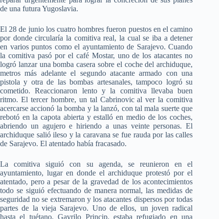
de una futura Yugoslavia.
El 28 de junio los cuatro hombres fueron puestos en el camino
por donde circularía la comitiva real, la cual se iba a detener
en varios puntos como el ayuntamiento de Sarajevo. Cuando
la comitiva pasó por el café Mostar, uno de los atacantes no
logró lanzar una bomba casera sobre el coche del archiduque,
metros más adelante el segundo atacante armado con una
pistola y otra de las bombas artesanales, tampoco logró su
cometido. Reaccionaron lento y la comitiva llevaba buen
ritmo. El tercer hombre, un tal Cabrinovic al ver la comitiva
acercarse accionó la bomba y la lanzó, con tal mala suerte que
rebotó en la capota abierta y estalló en medio de los coches,
abriendo un agujero e hiriendo a unas veinte personas. El
archiduque salió ileso y la caravana se fue rauda por las calles
de Sarajevo. El atentado había fracasado.
La comitiva siguió con su agenda, se reunieron en el
ayuntamiento, lugar en donde el archiduque protestó por el
atentado, pero a pesar de la gravedad de los acontecimientos
todo se siguió efectuando de manera normal, las medidas de
seguridad no se extremaron y los atacantes dispersos por todas
partes de la vieja Sarajevo. Uno de ellos, un joven radical
hasta el tuétano, Gavrilo Princip, estaba refugiado en una