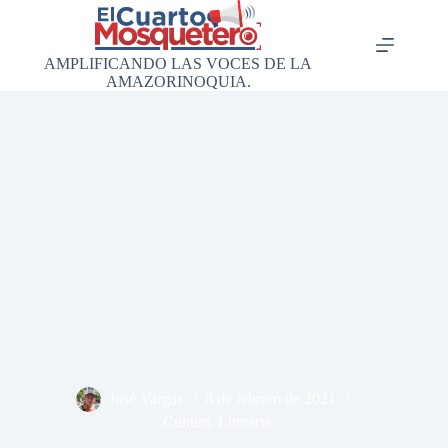
Saltar
al
contenido
AMPLIFICANDO LAS VOCES DE LA
AMAZORINOQUIA.
José Vargas
8 de febrero de 2021
Cultura
,
Literaria