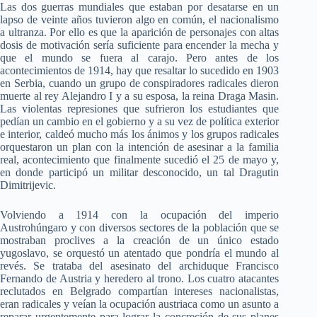
Las dos guerras mundiales que estaban por desatarse en un
lapso de veinte años tuvieron algo en común, el nacionalismo
a ultranza. Por ello es que la aparición de personajes con altas
dosis de motivación sería suficiente para encender la mecha y
que el mundo se fuera al carajo. Pero antes de los
acontecimientos de 1914, hay que resaltar lo sucedido en 1903
en Serbia, cuando un grupo de conspiradores radicales dieron
muerte al rey Alejandro I y a su esposa, la reina Draga Masin.
Las violentas represiones que sufrieron los estudiantes que
pedían un cambio en el gobierno y a su vez de política exterior
e interior, caldeó mucho más los ánimos y los grupos radicales
orquestaron un plan con la intención de asesinar a la familia
real, acontecimiento que finalmente sucedió el 25 de mayo y,
en donde participó un militar desconocido, un tal Dragutin
Dimitrijevic.
Volviendo a 1914 con la ocupación del imperio
Austrohúngaro y con diversos sectores de la población que se
mostraban proclives a la creación de un único estado
yugoslavo, se orquestó un atentado que pondría el mundo al
revés. Se trataba del asesinato del archiduque Francisco
Fernando de Austria y heredero al trono. Los cuatro atacantes
reclutados en Belgrado compartían intereses nacionalistas,
eran radicales y veían la ocupación austriaca como un asunto a
reparar urgentemente para lograr la concreción de sus planes