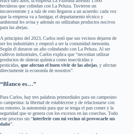
Hace diez años, la empresa La Fazenda arrendó 1.000
hectáreas que colindan con La Peluza. Tuvieron un
inconveniente y a raíz de esto llegaron a un acuerdo: cada vez
que la empresa va a fumigar, el departamento técnico y
ambiental les avisa y además no utilizaban productos nocivos
para las abejas.
A principios del 2023, Carlos notó que sus vecinos dejaron de
ser los industriales y empezó a ser la comunidad menonita.
Según él duraron un año colindando con La Peluza. Al ser
cultivos industriales, Carlos explica que “necesitan utilizar
productos de síntesis química como insecticidas y
pesticidas,
que afectan el buen vivir de las abejas
, y afectan
directamente la economía de nosotros”.
“Blanco es…”
Para Carlos, hay tres palabras primordiales para un campesino
o campesina: la libertad de establecerse y de relacionarse con
su entorno, la autonomía para que se tenga el pan comer y la
seguridad que se genera con los excesos en las cosechas. Todo
este proceso sin “
interferir con mi vecino ni provocarle un
daño
”.