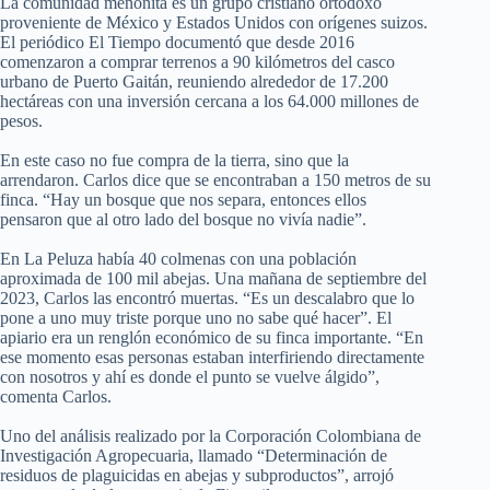
La comunidad menonita es un grupo cristiano ortodoxo
proveniente de México y Estados Unidos con orígenes suizos.
El periódico El Tiempo documentó que desde 2016
comenzaron a comprar terrenos a 90 kilómetros del casco
urbano de Puerto Gaitán, reuniendo alrededor de 17.200
hectáreas con una inversión cercana a los 64.000 millones de
pesos.
En este caso no fue compra de la tierra, sino que la
arrendaron. Carlos dice que se encontraban a 150 metros de su
finca. “Hay un bosque que nos separa, entonces ellos
pensaron que al otro lado del bosque no vivía nadie”.
En La Peluza había 40 colmenas con una población
aproximada de 100 mil abejas. Una mañana de septiembre del
2023, Carlos las encontró muertas. “Es un descalabro que lo
pone a uno muy triste porque uno no sabe qué hacer”. El
apiario era un renglón económico de su finca importante. “En
ese momento esas personas estaban interfiriendo directamente
con nosotros y ahí es donde el punto se vuelve álgido”,
comenta Carlos.
Uno del análisis realizado por la Corporación Colombiana de
Investigación Agropecuaria, llamado “Determinación de
residuos de plaguicidas en abejas y subproductos”, arrojó