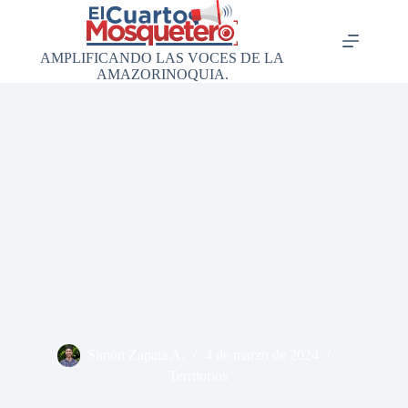
Saltar
al
contenido
AMPLIFICANDO LAS VOCES DE LA
AMAZORINOQUIA.
Simón Zapata A.
4 de marzo de 2024
Territorios