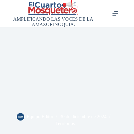
Saltar
al
contenido
AMPLIFICANDO LAS VOCES DE LA
AMAZORINOQUIA.
Equipo Editor
30 de diciembre de 2024
Territorios