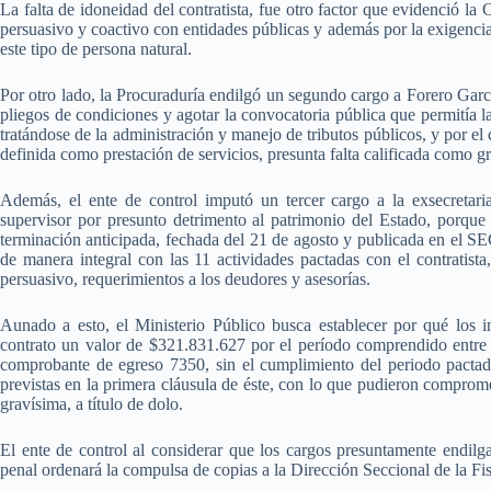
La falta de idoneidad del contratista, fue otro factor que evidenció l
persuasivo y coactivo con entidades públicas y además por la exigencia
este tipo de persona natural.
Por otro lado, la Procuraduría endilgó un segundo cargo a Forero Garc
pliegos de condiciones y agotar la convocatoria pública que permitía la
tratándose de la administración y manejo de tributos públicos, y por el 
definida como prestación de servicios, presunta falta calificada como gra
Además, el ente de control imputó un tercer cargo a la exsecreta
supervisor por presunto detrimento al patrimonio del Estado, porque 
terminación anticipada, fechada del 21 de agosto y publicada en el S
de manera integral con las 11 actividades pactadas con el contratista
persuasivo, requerimientos a los deudores y asesorías.
Aunado a esto, el Ministerio Público busca establecer por qué los 
contrato un valor de $321.831.627 por el período comprendido entre 
comprobante de egreso 7350, sin el cumplimiento del periodo pactado,
previstas en la primera cláusula de éste, con lo que pudieron comprome
gravísima, a título de dolo.
El ente de control al considerar que los cargos presuntamente endilga
penal ordenará la compulsa de copias a la Dirección Seccional de la Fis