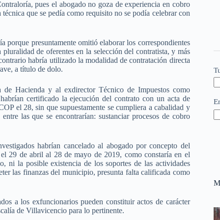
a Contraloría, pues el abogado no goza de experiencia en cobro
 técnica que se pedía como requisito no se podía celebrar con
ía porque presuntamente omitió elaborar los correspondientes
 pluralidad de oferentes en la selección del contratista, y más
contrario habría utilizado la modalidad de contratación directa
ve, a título de dolo.
T
ria de Hacienda y al exdirector Técnico de Impuestos como
habrían certificado la ejecución del contrato con un acta de
E
ECOP el 28, sin que supuestamente se cumpliera a cabalidad y
, entre las que se encontrarían: sustanciar procesos de cobro
investigados habrían cancelado al abogado por concepto del
el 29 de abril al 28 de mayo de 2019, como constaría en el
 ni la posible existencia de los soportes de las actividades
ter las finanzas del municipio, presunta falta calificada como
M
dos a los exfuncionarios pueden constituir actos de carácter
calía de Villavicencio para lo pertinente.