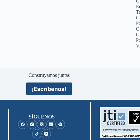
O
Ed
Te
C
Po
O
G
P
V
Construyamos juntas
¡Escríbenos!
SÍGUENOS