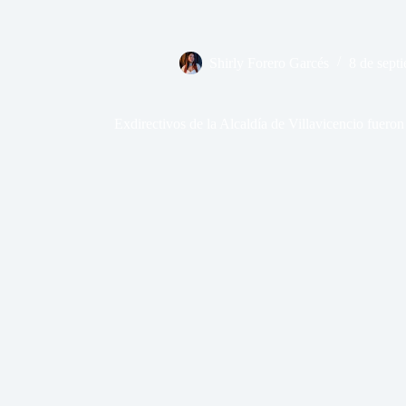
Shirly Forero Garcés
8 de sept
Exdirectivos de la Alcaldía de Villavicencio fueron 