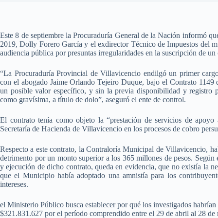
Este 8 de septiembre la Procuraduría General de la Nación informó que
2019, Dolly Forero García y el exdirector Técnico de Impuestos del m
audiencia pública por presuntas irregularidades en la suscripción de un c
“La Procuraduría Provincial de Villavicencio endilgó un primer carg
con el abogado Jaime Orlando Tejeiro Duque, bajo el Contrato 1149 d
un posible valor específico, y sin la previa disponibilidad y registro 
como gravísima, a título de dolo”, aseguró el ente de control.
El contrato tenía como objeto la “prestación de servicios de apoyo 
Secretaría de Hacienda de Villavicencio en los procesos de cobro persu
Respecto a este contrato, la Contraloría Municipal de Villavicencio, h
detrimento por un monto superior a los 365 millones de pesos. Según e
y ejecución de dicho contrato, queda en evidencia, que no existía la ne
que el Municipio había adoptado una amnistía para los contribuyen
intereses.
el Ministerio Público busca establecer por qué los investigados habría
$321.831.627 por el período comprendido entre el 29 de abril al 28 d