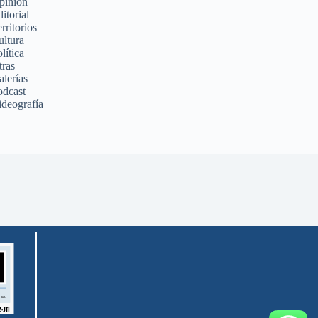
pinión
itorial
rritorios
ultura
lítica
tras
alerías
odcast
ideografía