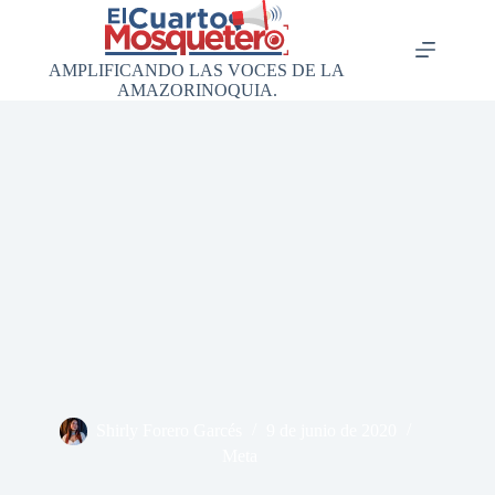
Saltar
al
contenido
AMPLIFICANDO LAS VOCES DE LA
AMAZORINOQUIA.
Shirly Forero Garcés
9 de junio de 2020
Meta