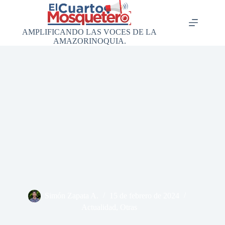
Saltar
al
contenido
AMPLIFICANDO LAS VOCES DE LA
AMAZORINOQUIA.
Simón Zapata A.
15 de febrero de 2024
Actualidad
,
Otras