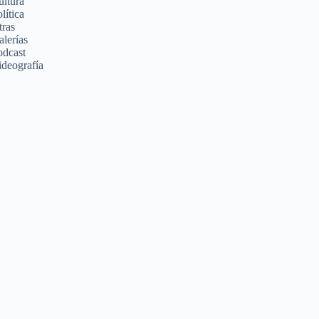
ultura
lítica
tras
alerías
odcast
ideografía