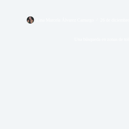
Lina Marcela Álvarez Camargo
26 de diciembr
Una búsqueda en zonas de tol