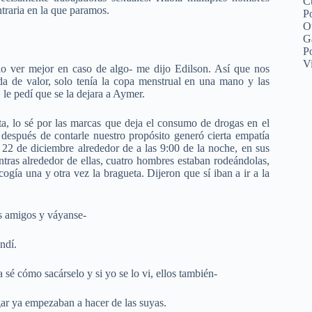
C
traria en la que paramos.
Po
O
G
P
V
do ver mejor en caso de algo- me dijo Edilson. Así que nos
 de valor, solo tenía la copa menstrual en una mano y las
 le pedí que se la dejara a Aymer.
ta, lo sé por las marcas que deja el consumo de drogas en el
 después de contarle nuestro propósito generó cierta empatía
22 de diciembre alrededor de a las 9:00 de la noche, en sus
ntras alrededor de ellas, cuatro hombres estaban rodeándolas,
ogía una y otra vez la bragueta. Dijeron que sí iban a ir a la
s amigos y váyanse-
ndí.
 sé cómo sacárselo y si yo se lo vi, ellos también-
lugar ya empezaban a hacer de las suyas.