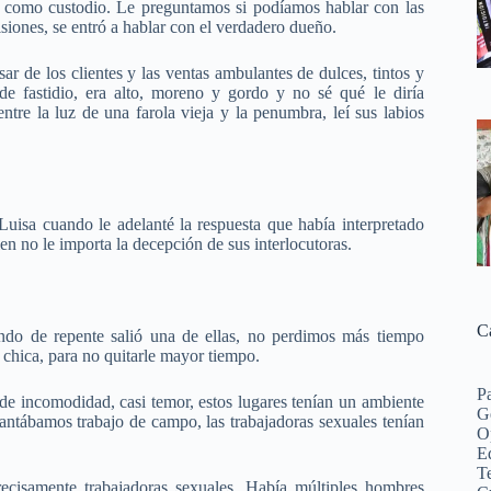
 como custodio. Le preguntamos si podíamos hablar con las
siones, se entró a hablar con el verdadero dueño.
ar de los clientes y las ventas ambulantes de dulces, tintos y
 de fastidio, era alto, moreno y gordo y no sé qué le diría
ntre la luz de una farola vieja y la penumbra, leí sus labios
isa cuando le adelanté la respuesta que había interpretado
en no le importa la decepción de sus interlocutoras.
C
ando de repente salió una de ellas, no perdimos más tiempo
 chica, para no quitarle mayor tiempo.
P
 de incomodidad, casi temor, estos lugares tenían un ambiente
G
ntábamos trabajo de campo, las trabajadoras sexuales tenían
O
Ed
Te
ecisamente trabajadoras sexuales. Había múltiples hombres