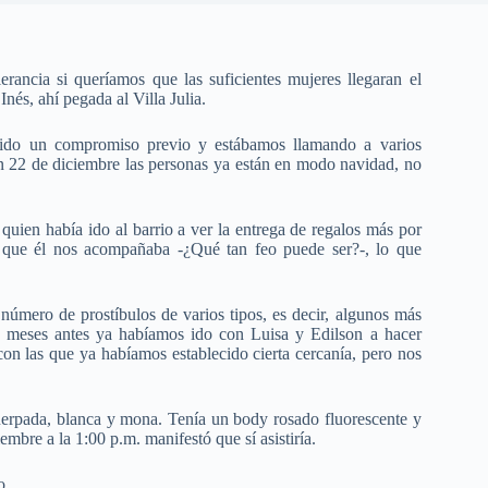
rancia si queríamos que las suficientes mujeres llegaran el
Inés, ahí pegada al Villa Julia.
nido un compromiso previo y estábamos llamando a varios
un 22 de diciembre las personas ya están en modo navidad, no
ien había ido al barrio a ver la entrega de regalos más por
tó que él nos acompañaba -¿Qué tan feo puede ser?-, lo que
úmero de prostíbulos de varios tipos, es decir, algunos más
e meses antes ya habíamos ido con Luisa y Edilson a hacer
con las que ya habíamos establecido cierta cercanía, pero nos
cuerpada, blanca y mona. Tenía un body rosado fluorescente y
embre a la 1:00 p.m. manifestó que sí asistiría.
o.