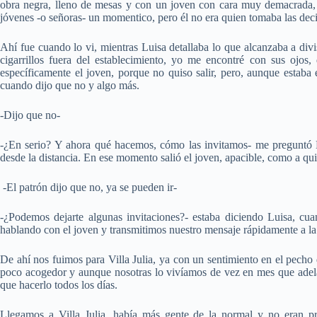
obra negra, lleno de mesas y con un joven con cara muy demacrada,
jóvenes -o señoras- un momentico, pero él no era quien tomaba las deci
Ahí fue cuando lo vi, mientras Luisa detallaba lo que alcanzaba a divis
cigarrillos fuera del establecimiento, yo me encontré con sus ojos,
específicamente el joven, porque no quiso salir, pero, aunque estaba e
cuando dijo que no y algo más.
-Dijo que no-
-¿En serio? Y ahora qué hacemos, cómo las invitamos- me preguntó Lu
desde la distancia. En ese momento salió el joven, apacible, como a qui
-El patrón dijo que no, ya se pueden ir-
-¿Podemos dejarte algunas invitaciones?- estaba diciendo Luisa, cu
hablando con el joven y transmitimos nuestro mensaje rápidamente a la
De ahí nos fuimos para Villa Julia, ya con un sentimiento en el pecho
poco acogedor y aunque nosotras lo vivíamos de vez en mes que adela
que hacerlo todos los días.
Llegamos a Villa Julia, había más gente de la normal y no eran pr