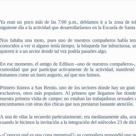
Ya eran un poco más de las 7:00 p.m., debíamos ir a la zona de tole
siguiente día a la actividad que desarrollaríamos en la Escuela de Santa 
Nos faltaba una moto, pues uno de nuestros compañeros había te
conocidos a ver si alguno tenía tiempo, la búsqueda fue infructuosa, 
quieren ir a un sector donde tal vez podría pasarles algo.
En ese momento, el amigo de Edilson –uno de nuestros compañeros-, qu
curiosidad que por participar activamente de la actividad, manifes
tomamos como un buen augurio, así que nos fuimos.
Primero fuimos a San Benito, uno de los sectores donde hay un gran n
exclusivos, otros más populares. Al primero que llegamos fue dond
nuestra primera visita de campo; no estaban las trabajadoras sexuales 
encontramos con otras dos chicas que nos prestaron bastante atención.
A una de ellas la recuerdo particularmente, era medianamente alta, a
cuando le hicimos la invitación a la integración del miércoles 23 de dici
-¿Conoces qué es una copa menstrual?- su compañera respondió que n