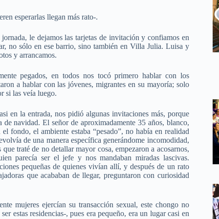
eren esperarlas llegan más rato-.
jornada, le dejamos las tarjetas de invitación y confiamos en
r, no sólo en ese barrio, sino también en Villa Julia. Luisa y
otos y arrancamos.
mente pegados, en todos nos tocó primero hablar con los
taron a hablar con las jóvenes, migrantes en su mayoría; solo
 si las veía luego.
si en la entrada, nos pidió algunas invitaciones más, porque
a de navidad. El señor de aproximadamente 35 años, blanco,
ta el fondo, el ambiente estaba “pesado”, no había en realidad
e revolvía de una manera específica generándome incomodidad,
os que traté de no detallar mayor cosa, empezaron a acosarnos,
ien parecía ser el jefe y nos mandaban miradas lascivas.
ciones pequeñas de quienes vivían allí, y después de un rato
ajadoras que acababan de llegar, preguntaron con curiosidad
te mujeres ejercían su transacción sexual, este chongo no
er estas residencias-, pues era pequeño, era un lugar casi en