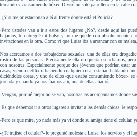
tomando y consumiendo bóxer. Divisé un sólo patrullero en la calle con
-¿Y si mejor estacionan allá al frente donde está el Policía?-
-Pero ustedes van a ir a estos dos lugares ¿No?, desde aquí las pue
bajamos, le entregué mi bolso y no me quedé con absolutamente nada
invitaciones en la otra. Como vi que Luisa iba a arrancar con su maleta,
Nos acercamos a dos trabajadoras sexuales, una de ellas era drogadic
rostro de las personas. Precisamente ella no quería escucharnos, pero
con nosotras. Especialmente porque dos jóvenes que podrían estar un 
casas, viendo netflix o haciendo cualquier cosa, estaban hablando mie
diciéndoles cosas, y uno de ellos -que estaba consumiendo bóxer-, se c
jornada y cuando ya nos íbamos a ir, una de ellas añadió.
-Vengan, porqué mejor no se van, nosotras las acompañamos donde su
-Es que debemos ir a otros lugares a invitar a las demás chicas- le respo
-Pero es que mire, yo nada más ya vi dónde su amiga tiene el celular, ya
-¿Te trajiste el celular?- le pregunté molesta a Luisa, los nervios y el 