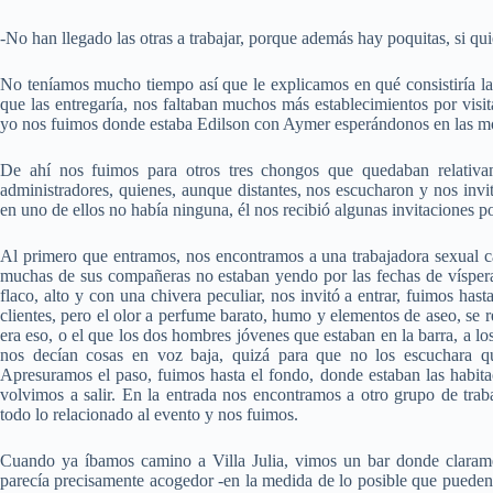
-No han llegado las otras a trabajar, porque además hay poquitas, si qui
No teníamos mucho tiempo así que le explicamos en qué consistiría la 
que las entregaría, nos faltaban muchos más establecimientos por visita
yo nos fuimos donde estaba Edilson con Aymer esperándonos en las m
De ahí nos fuimos para otros tres chongos que quedaban relativa
administradores, quienes, aunque distantes, nos escucharon y nos invi
en uno de ellos no había ninguna, él nos recibió algunas invitaciones por
Al primero que entramos, nos encontramos a una trabajadora sexual ca
muchas de sus compañeras no estaban yendo por las fechas de vísper
flaco, alto y con una chivera peculiar, nos invitó a entrar, fuimos has
clientes, pero el olor a perfume barato, humo y elementos de aseo, s
era eso, o el que los dos hombres jóvenes que estaban en la barra, a l
nos decían cosas en voz baja, quizá para que no los escuchara qu
Apresuramos el paso, fuimos hasta el fondo, donde estaban las habita
volvimos a salir. En la entrada nos encontramos a otro grupo de trab
todo lo relacionado al evento y nos fuimos.
Cuando ya íbamos camino a Villa Julia, vimos un bar donde claramen
parecía precisamente acogedor -en la medida de lo posible que pueden s