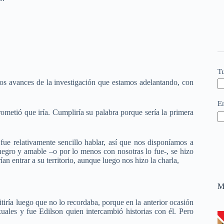
T
los avances de la investigación que estamos adelantando, con
E
rometió que iría. Cumpliría su palabra porque sería la primera
fue relativamente sencillo hablar, así que nos disponíamos a
 negro y amable –o por lo menos con nosotras lo fue-, se hizo
n entrar a su territorio, aunque luego nos hizo la charla,
M
tiría luego que no lo recordaba, porque en la anterior ocasión
uales y fue Edilson quien intercambió historias con él. Pero