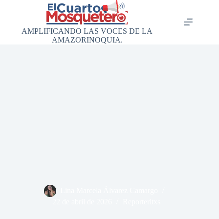
Saltar
al
contenido
AMPLIFICANDO LAS VOCES DE LA
AMAZORINOQUIA.
Lina Marcela Álvarez Camargo
22 de abril de 2026
Reporteritxs