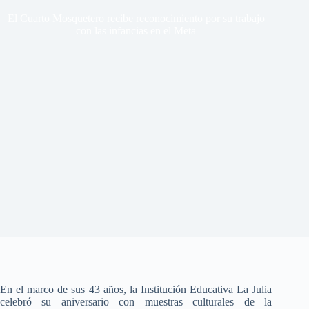
El Cuarto Mosquetero recibe reconocimiento por su trabajo
con las infancias en el Meta
En el marco de sus 43 años, la Institución Educativa La Julia
celebró su aniversario con muestras culturales de la