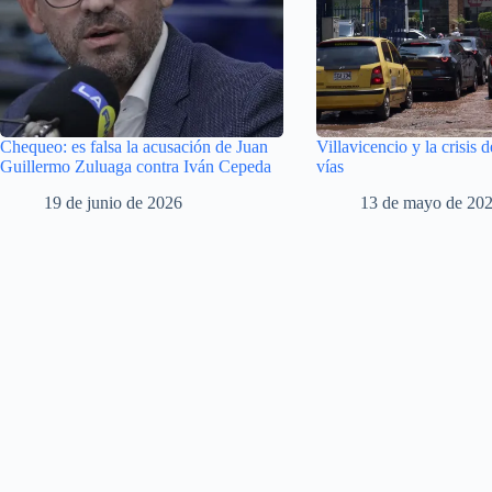
Chequeo: es falsa la acusación de Juan
Villavicencio y la crisis d
Guillermo Zuluaga contra Iván Cepeda
vías
19 de junio de 2026
13 de mayo de 20