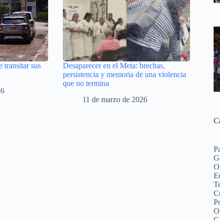
e transitar sus
Desaparecer en el Meta: brechas,
persistencia y memoria de una violencia
que no termina
26
11 de marzo de 2026
C
P
G
O
Ed
Te
C
Po
O
G