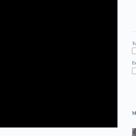
T
E
M