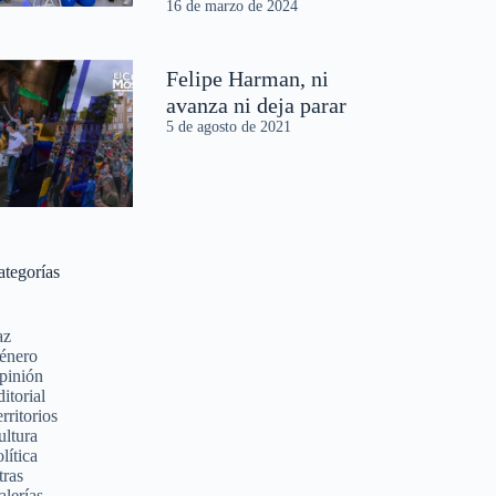
16 de marzo de 2024
Felipe Harman, ni
avanza ni deja parar
5 de agosto de 2021
ategorías
az
énero
pinión
itorial
rritorios
ultura
lítica
tras
alerías