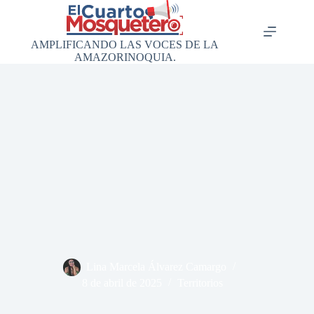
Saltar
al
contenido
AMPLIFICANDO LAS VOCES DE LA
AMAZORINOQUIA.
Lina Marcela Álvarez Camargo
8 de abril de 2025
Territorios