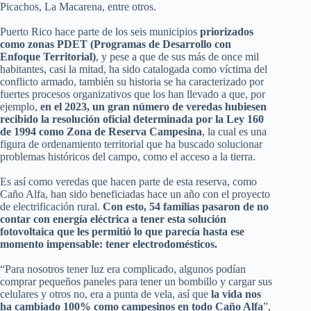
Picachos, La Macarena, entre otros.
Puerto Rico hace parte de los seis municipios
priorizados
como zonas PDET (Programas de Desarrollo con
Enfoque Territorial)
, y pese a que de sus más de once mil
habitantes, casi la mitad, ha sido catalogada como víctima del
conflicto armado, también su historia se ha caracterizado por
fuertes procesos organizativos que los han llevado a que, por
ejemplo,
en el 2023, un gran número de veredas hubiesen
recibido la resolución oficial determinada por la Ley 160
de 1994 como Zona de Reserva Campesina
, la cual es una
figura de ordenamiento territorial que ha buscado solucionar
problemas históricos del campo, como el acceso a la tierra.
Es así como veredas que hacen parte de esta reserva, como
Caño Alfa, han sido beneficiadas hace un año con el proyecto
de electrificación rural.
Con esto, 54 familias pasaron de no
contar con energía eléctrica a tener esta solución
fotovoltaica que les permitió lo que parecía hasta ese
momento impensable: tener electrodomésticos.
“Para nosotros tener luz era complicado, algunos podían
comprar pequeños paneles para tener un bombillo y cargar sus
celulares y otros no, era a punta de vela, así que
la vida nos
ha cambiado 100% como campesinos en todo Caño Alfa
”,