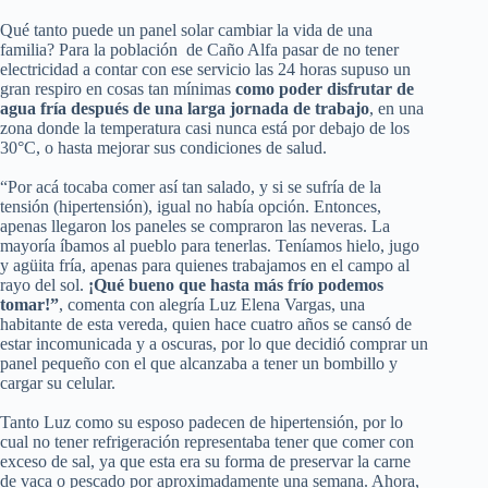
Qué tanto puede un panel solar cambiar la vida de una
familia? Para la población de Caño Alfa pasar de no tener
electricidad a contar con ese servicio las 24 horas supuso un
gran respiro en cosas tan mínimas
como poder disfrutar de
agua fría después de una larga jornada de trabajo
, en una
zona donde la temperatura casi nunca está por debajo de los
30°C, o hasta mejorar sus condiciones de salud.
“Por acá tocaba comer así tan salado, y si se sufría de la
tensión (hipertensión), igual no había opción. Entonces,
apenas llegaron los paneles se compraron las neveras. La
mayoría íbamos al pueblo para tenerlas. Teníamos hielo, jugo
y agüita fría, apenas para quienes trabajamos en el campo al
rayo del sol.
¡Qué bueno que hasta más frío podemos
tomar!”
, comenta con alegría Luz Elena Vargas, una
habitante de esta vereda, quien hace cuatro años se cansó de
estar incomunicada y a oscuras, por lo que decidió comprar un
panel pequeño con el que alcanzaba a tener un bombillo y
cargar su celular.
Tanto Luz como su esposo padecen de hipertensión, por lo
cual no tener refrigeración representaba tener que comer con
exceso de sal, ya que esta era su forma de preservar la carne
de vaca o pescado por aproximadamente una semana. Ahora,