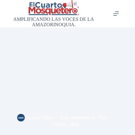
Saltar
al
contenido
AMPLIFICANDO LAS VOCES DE LA
AMAZORINOQUIA.
Equipo Editor
9 de septiembre de 2025
Cultura
,
Meta