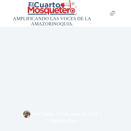
Saltar
al
contenido
AMPLIFICANDO LAS VOCES DE LA
AMAZORINOQUIA.
José Vargas
6 de marzo de 2024
Opinión
,
Otras