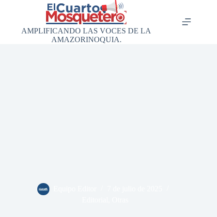
Saltar
al
contenido
AMPLIFICANDO LAS VOCES DE LA
AMAZORINOQUIA.
Equipo Editor
7 de julio de 2025
Editorial
,
Otras