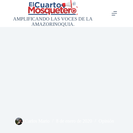
Saltar
al
contenido
AMPLIFICANDO LAS VOCES DE LA
AMAZORINOQUIA.
Carlos Mario
8 de enero de 2020
Opinión