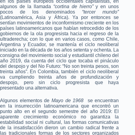
en los países europeos occidentales capitalistas, en
algunos de la llamada
“cortina de hierro”
y en unos
pocos de los denominados
“tercer mundo”
(Latinoamérica, Asia y África). Ya por entonces se
sentían movimientos de inconformismo creciente en los
países latinoamericanos que habían retrocedido de los
gobiernos de la ola progresista hacia el regreso de la
ultraderecha; con lo que en varios casos, como Chile,
Argentina y Ecuador, se mantenía el ciclo neoliberal
iniciado en la década de los años setenta y ochenta. La
consigna del movimiento social y estudiantil chileno del
año 2019, da cuenta del ciclo que tocaba el pináculo
del despojo y del No Futuro: “No son treinta pesos, son
treinta años”. En Colombia, también el ciclo neoliberal
va cumpliendo treinta años de profundización y
despojo, pero sin ciclo progresista que haya
presentado una alternativa.
Algunos elementos de
Mayo de 1968
se encuentran
en la insurrección latinoamericana que encontró un
punto alto en el segundo semestre del año 2019: El
aparente crecimiento económico no garantiza la
estabilidad social ni cultural, las formas comunicativas
de la insatisfacción dieron un cambio radical frente a
las tradicionales formas de los sectores organizados