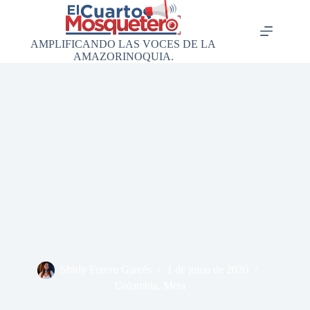
Saltar
al
contenido
AMPLIFICANDO LAS VOCES DE LA
AMAZORINOQUIA.
Shirly Forero Garcés
1 de junio de 2020
Colombia
,
Meta