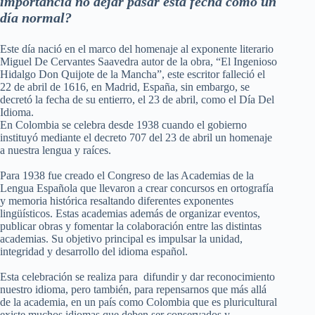
importancia no dejar pasar esta fecha como un
día normal?
Este día nació en el marco del homenaje al exponente literario
Miguel De Cervantes Saavedra autor de la obra, “El Ingenioso
Hidalgo Don Quijote de la Mancha”, este escritor falleció el
22 de abril de 1616, en Madrid, España, sin embargo, se
decretó la fecha de su entierro, el 23 de abril, como el Día Del
Idioma.
En Colombia se celebra desde 1938 cuando el gobierno
instituyó mediante el decreto 707 del 23 de abril un homenaje
a nuestra lengua y raíces.
Para 1938 fue creado el Congreso de las Academias de la
Lengua Española que llevaron a crear concursos en ortografía
y memoria histórica resaltando diferentes exponentes
lingüísticos. Estas academias además de organizar eventos,
publicar obras y fomentar la colaboración entre las distintas
academias. Su objetivo principal es impulsar la unidad,
integridad y desarrollo del idioma español.
Esta celebración se realiza para difundir y dar reconocimiento
nuestro idioma, pero también, para repensarnos que más allá
de la academia, en un país como Colombia que es pluricultural
existe muchos idiomas que deben ser conservados y