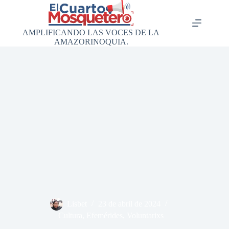
Saltar
al
contenido
AMPLIFICANDO LAS VOCES DE LA
AMAZORINOQUIA.
Lisbet
23 de abril de 2024
Cultura
,
Efemérides
,
Voluntarixs