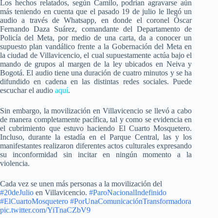
Los hechos relatados, según Camilo, podrían agravarse aún
más teniendo en cuenta que el pasado 19 de julio le llegó un
audio a través de Whatsapp, en donde el coronel Óscar
Fernando Daza Suárez, comandante del Departamento de
Policía del Meta, por medio de una carta, da a conocer un
supuesto plan vandálico frente a la Gobernación del Meta en
la ciudad de Villavicencio, el cual supuestamente actúa bajo el
mando de grupos al margen de la ley ubicados en Neiva y
Bogotá. El audio tiene una duración de cuatro minutos y se ha
difundido en cadena en las distintas redes sociales. Puede
escuchar el audio
aquí
.
Sin embargo, la movilización en Villavicencio se llevó a cabo
de manera completamente pacífica, tal y como se evidencia en
el cubrimiento que estuvo haciendo El Cuarto Mosquetero.
Incluso, durante la estadía en el Parque Central, las y los
manifestantes realizaron diferentes actos culturales expresando
su inconformidad sin incitar en ningún momento a la
violencia.
Cada vez se unen más personas a la movilización del
#20deJulio
en Villavicencio.
#ParoNacionalIndefinido
#ElCuartoMosquetero
#PorUnaComunicaciónTransformadora
pic.twitter.com/YiTnaCZbV9