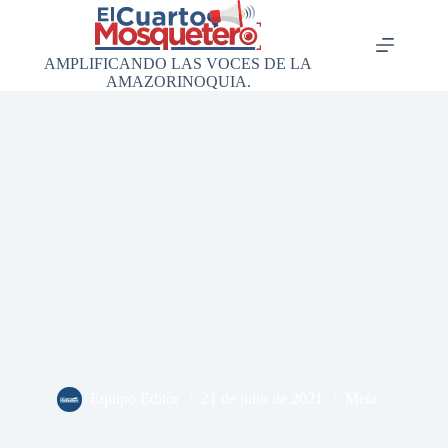
Saltar
al
contenido
AMPLIFICANDO LAS VOCES DE LA
AMAZORINOQUIA.
Equipo Editor
21 de julio de 2021
Meta