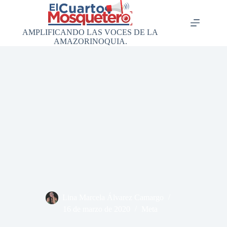
Saltar
al
contenido
AMPLIFICANDO LAS VOCES DE LA
AMAZORINOQUIA.
Lina Marcela Álvarez Camargo
16 de marzo de 2020
Meta