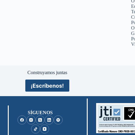
O
Ed
Te
C
Po
O
G
P
V
Construyamos juntas
¡Escríbenos!
SÍGUENOS