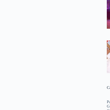
C
P
G