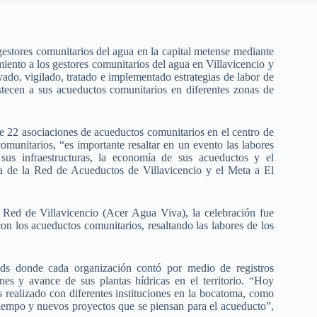
estores comunitarios del agua en la capital metense mediante
miento a los gestores comunitarios del agua en Villavicencio y
vado, vigilado, tratado e implementado estrategias de labor de
stecen a sus acueductos comunitarios en diferentes zonas de
e 22 asociaciones de acueductos comunitarios en el centro de
munitarios, “es importante resaltar en un evento las labores
us infraestructuras, la economía de sus acueductos y el
a de la Red de Acueductos de Villavicencio y el Meta a El
Red de Villavicencio (Acer Agua Viva), la celebración fue
con los acueductos comunitarios, resaltando las labores de los
ands donde cada organización contó por medio de registros
iones y avance de sus plantas hídricas en el territorio. “Hoy
realizado con diferentes instituciones en la bocatoma, como
tiempo y nuevos proyectos que se piensan para el acueducto”,