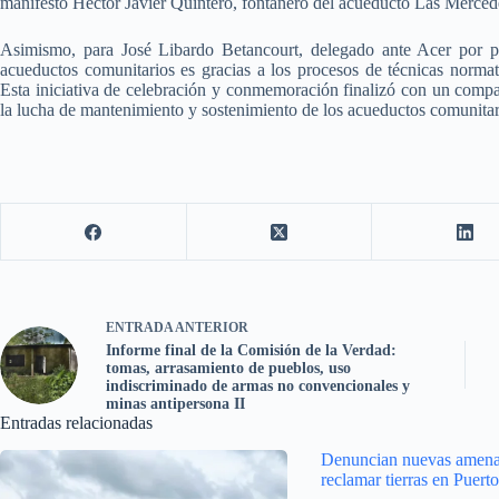
manifestó Héctor Javier Quintero, fontanero del acueducto Las Merced
Asimismo, para José Libardo Betancourt, delegado ante Acer por p
acueductos comunitarios es gracias a los procesos de técnicas norm
Esta iniciativa de celebración y conmemoración finalizó con un compar
la lucha de mantenimiento y sostenimiento de los acueductos comunitar
ENTRADA
ANTERIOR
Informe final de la Comisión de la Verdad:
tomas, arrasamiento de pueblos, uso
indiscriminado de armas no convencionales y
minas antipersona II
Entradas relacionadas
Denuncian nuevas amena
reclamar tierras en Puert