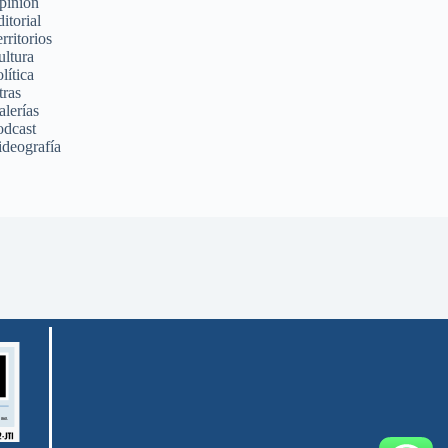
pinión
itorial
rritorios
ultura
lítica
tras
alerías
odcast
ideografía