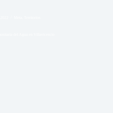
 2022
Meta
,
Territorios
nitaria del Agua en Villavicencio