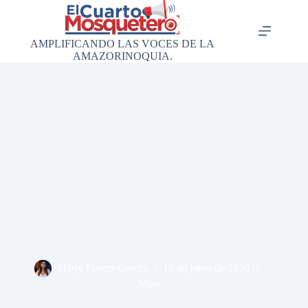
Saltar
al
contenido
AMPLIFICANDO LAS VOCES DE LA
AMAZORINOQUIA.
Shirly Forero Garcés
19 de junio de 2020
Meta