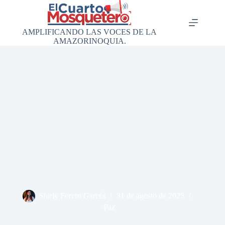
Saltar
al
contenido
AMPLIFICANDO LAS VOCES DE LA
AMAZORINOQUIA.
Shirly Forero Garcés
31 de agosto de 2025
Paz