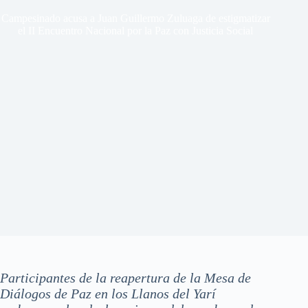
Campesinado acusa a Juan Guillermo Zuluaga de estigmatizar
el II Encuentro Nacional por la Paz con Justicia Social
Participantes de la reapertura de la Mesa de
Diálogos de Paz en los Llanos del Yarí