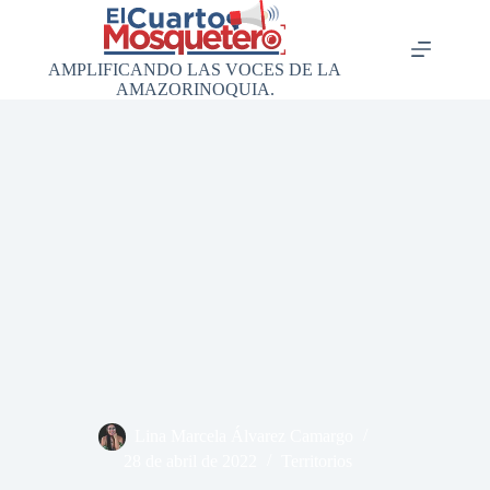
Saltar
al
contenido
AMPLIFICANDO LAS VOCES DE LA
AMAZORINOQUIA.
Lina Marcela Álvarez Camargo
28 de abril de 2022
Territorios