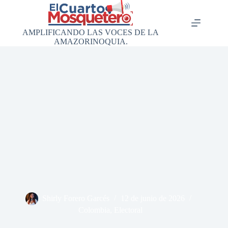
Saltar
al
contenido
AMPLIFICANDO LAS VOCES DE LA
AMAZORINOQUIA.
Shirly Forero Garcés
12 de junio de 2026
Colombia
,
Electoral