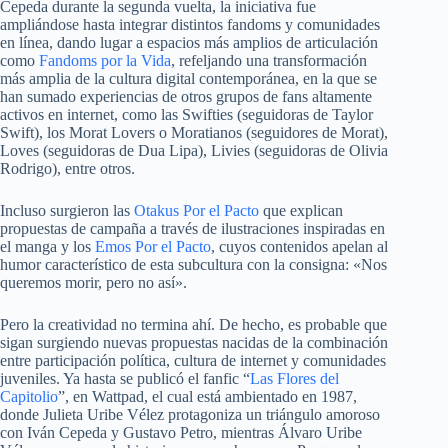
Cepeda durante la segunda vuelta, la iniciativa fue
ampliándose hasta integrar distintos fandoms y comunidades
en línea, dando lugar a espacios más amplios de articulación
como
Fandoms por la Vida
, refeljando una transformación
más amplia de la cultura digital contemporánea, en la que se
han sumado experiencias de otros grupos de fans altamente
activos en internet, como las Swifties (seguidoras de Taylor
Swift), los Morat Lovers o Moratianos (seguidores de Morat),
Loves (seguidoras de Dua Lipa), Livies (seguidoras de Olivia
Rodrigo), entre otros.
Incluso surgieron las
Otakus Por el Pacto
que explican
propuestas de campaña a través de ilustraciones inspiradas en
el manga y los
Emos Por el Pacto
, cuyos contenidos apelan al
humor característico de esta subcultura con la consigna: «Nos
queremos morir, pero no así».
Pero la creatividad no termina ahí. De hecho, es probable que
sigan surgiendo nuevas propuestas nacidas de la combinación
entre participación política, cultura de internet y comunidades
juveniles. Ya hasta se publicó el fanfic “
Las Flores del
Capitolio
”, en Wattpad, el cual está ambientado en 1987,
donde Julieta Uribe Vélez protagoniza un triángulo amoroso
con Iván Cepeda y Gustavo Petro, mientras Álvaro Uribe