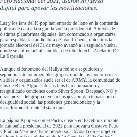
Paro Nacional del 2021, usaron su fuerza
digital para apoyar las movilizaciones.
Las y los fans del K-pop han entrado de lleno en la contienda
política de cara a la segunda vuelta presidencial. A través de
distintas plataformas digitales, han comenzado a organizarse
para respaldar la candidatura de Iván Cepeda, quien tras la
jornada electoral del 31 de mayo avanzó a la segunda vuelta,
donde se enfrentará al candidato de ultraderecha Abelardo De
La Espriella.
Aunque el fenómeno del Hallyu reúne a seguidores y
seguidoras de innumerables grupos, uno de los fandoms más
visibles y organizados suele ser el de ARMY, la comunidad de
fans de BTS. Algunas de sus fans han compartido y
resignificado canciones como Silver Spoon (Baepsae), NO y
otras piezas del grupo cuyos mensajes abordan temas como la
desigualdad social, las presiones generacionales y la
inconformidad frente al statu quo.
La página Kpopers con el Pacto, creada en Facebook durante
la campaña presidencial de 2022 para apoyar a Gustavo Petro
y Francia Márquez, ha retomado su actividad con el objetivo
de impulsar la candidatura de Iván Cepeda y Aída Quilcué.