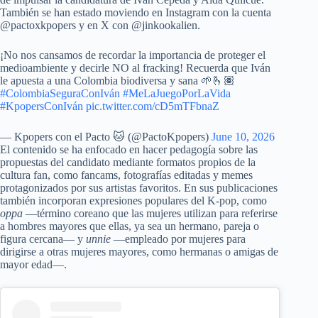
También se han estado moviendo en Instagram con la cuenta
@pactoxkpopers y en X con @jinkookalien.
¡No nos cansamos de recordar la importancia de proteger el
medioambiente y decirle NO al fracking! Recuerda que Iván
le apuesta a una Colombia biodiversa y sana 🌱🫰🏽
#ColombiaSeguraConIván
#MeLaJuegoPorLaVida
#KpopersConIván
pic.twitter.com/cD5mTFbnaZ
— Kpopers con el Pacto 🐱 (@PactoKpopers)
June 10, 2026
El contenido se ha enfocado en hacer pedagogía sobre las
propuestas del candidato mediante formatos propios de la
cultura fan, como fancams, fotografías editadas y memes
protagonizados por sus artistas favoritos. En sus publicaciones
también incorporan expresiones populares del K-pop, como
oppa
—término coreano que las mujeres utilizan para referirse
a hombres mayores que ellas, ya sea un hermano, pareja o
figura cercana— y
unnie
—empleado por mujeres para
dirigirse a otras mujeres mayores, como hermanas o amigas de
mayor edad—.