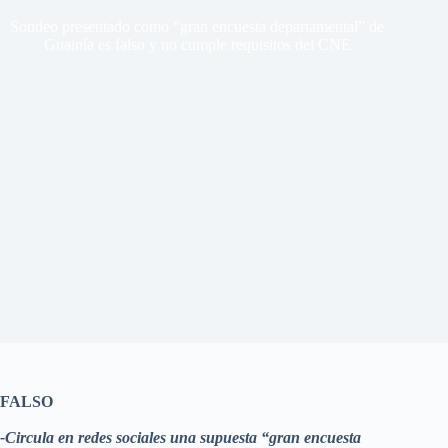
Sondeo presentado como “gran encuesta departamental” de
Guainía es falso y no cumple requisitos del CNE
FALSO
-Circula en redes sociales una supuesta “gran encuesta