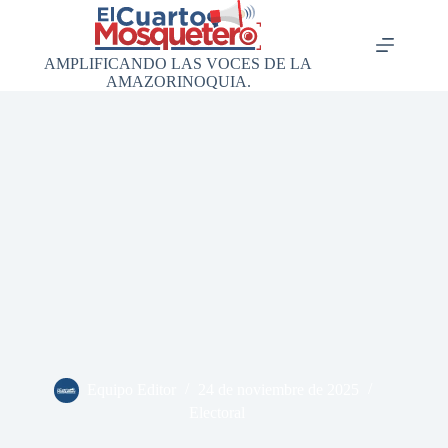
Saltar
al
contenido
AMPLIFICANDO LAS VOCES DE LA
AMAZORINOQUIA.
Equipo Editor
24 de noviembre de 2025
Electoral