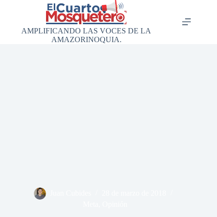
Saltar
al
contenido
AMPLIFICANDO LAS VOCES DE LA
AMAZORINOQUIA.
Juan Cubides
28 de marzo de 2018
Meta
,
Opinión