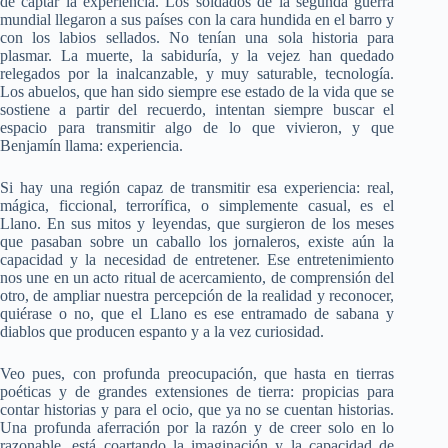
de captar la experiencia. Los soldados de la segunda guerra
mundial llegaron a sus países con la cara hundida en el barro y
con los labios sellados. No tenían una sola historia para
plasmar. La muerte, la sabiduría, y la vejez han quedado
relegados por la inalcanzable, y muy saturable, tecnología.
Los abuelos, que han sido siempre ese estado de la vida que se
sostiene a partir del recuerdo, intentan siempre buscar el
espacio para transmitir algo de lo que vivieron, y que
Benjamín llama: experiencia.
Si hay una región capaz de transmitir esa experiencia: real,
mágica, ficcional, terrorífica, o simplemente casual, es el
Llano. En sus mitos y leyendas, que surgieron de los meses
que pasaban sobre un caballo los jornaleros, existe aún la
capacidad y la necesidad de entretener. Ese entretenimiento
nos une en un acto ritual de acercamiento, de comprensión del
otro, de ampliar nuestra percepción de la realidad y reconocer,
quiérase o no, que el Llano es ese entramado de sabana y
diablos que producen espanto y a la vez curiosidad.
Veo pues, con profunda preocupación, que hasta en tierras
poéticas y de grandes extensiones de tierra: propicias para
contar historias y para el ocio, que ya no se cuentan historias.
Una profunda aferración por la razón y de creer solo en lo
razonable, está coartando la imaginación y la capacidad de