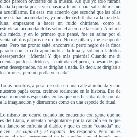
oídos parecen olvidarse de la música. Así que yo sólo miraba
hacia la puerta por si veía pasar a Juanita para salir ahí mismo
a acuclillarme. En esas, me acuerdo que escuché que las ollas
que estaban acomodadas, y que además brillaban a la luz de la
luna, empezaron a hacer un ruido chirriante, como si
estuvieran acomodándolas sobre el acero de la estufa. A mí me
dio miedo, y en lo primero que pensé, fue en saltar por el
ventanal: dos pájaros de un tiro. No me pillan y me escapo de
esta. Pero tan pronto salté, encontré al perro negro de la finca
parado con la cola apuntando a la luna y soltando ladridos
desesperados. ¡Mierda! Y dije más ¡mierda! Cuando me di
cuenta que los ladridos y la mirada del perro, a pesar de que
eran desesperados, no se dirigían a nada. Es decir, se dirigían a
los árboles, pero no podía ver nada”.
Todos nosotros, a pesar de estar en una calle alumbrada y con
nuestros papás cerca, creímos realmente en la historia. Era de
esos momentos especiales en los que nos bastaba darle cuerda
a la imaginación y distraernos como en una especie de ritual.
Lo mismo me ocurre cuando me encuentro con gente que no
es del Llano, e intentan preguntarme por la canción en la que
un llanero se enfrenta al diablo, y que es como “contada” me
dicen. –
El caporal y el espanto –
les respondo. Pero no es
tanto el nivel instrumental de la canción sino el interés que