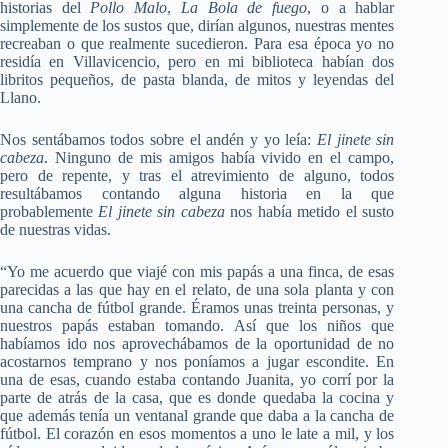
historias del
Pollo Malo
,
La Bola de fuego
, o a hablar
simplemente de los sustos que, dirían algunos, nuestras mentes
recreaban o que realmente sucedieron. Para esa época yo no
residía en Villavicencio, pero en mi biblioteca habían dos
libritos pequeños, de pasta blanda, de mitos y leyendas del
Llano.
Nos sentábamos todos sobre el andén y yo leía:
El jinete sin
cabeza
. Ninguno de mis amigos había vivido en el campo,
pero de repente, y tras el atrevimiento de alguno, todos
resultábamos contando alguna historia en la que
probablemente
El jinete sin cabeza
nos había metido el susto
de nuestras vidas.
“Yo me acuerdo que viajé con mis papás a una finca, de esas
parecidas a las que hay en el relato, de una sola planta y con
una cancha de fútbol grande. Éramos unas treinta personas, y
nuestros papás estaban tomando. Así que los niños que
habíamos ido nos aprovechábamos de la oportunidad de no
acostarnos temprano y nos poníamos a jugar escondite. En
una de esas, cuando estaba contando Juanita, yo corrí por la
parte de atrás de la casa, que es donde quedaba la cocina y
que además tenía un ventanal grande que daba a la cancha de
fútbol. El corazón en esos momentos a uno le late a mil, y los