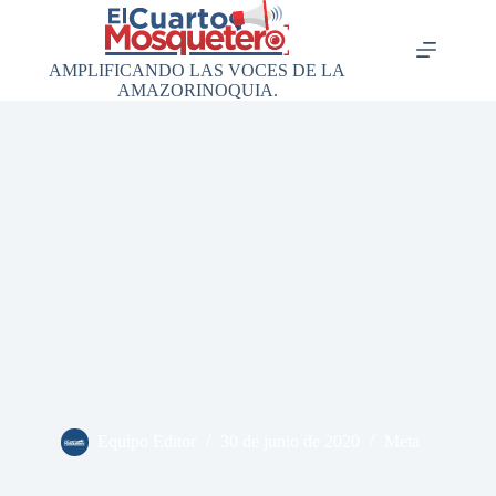
Saltar
al
contenido
AMPLIFICANDO LAS VOCES DE LA
AMAZORINOQUIA.
Equipo Editor
30 de junio de 2020
Meta