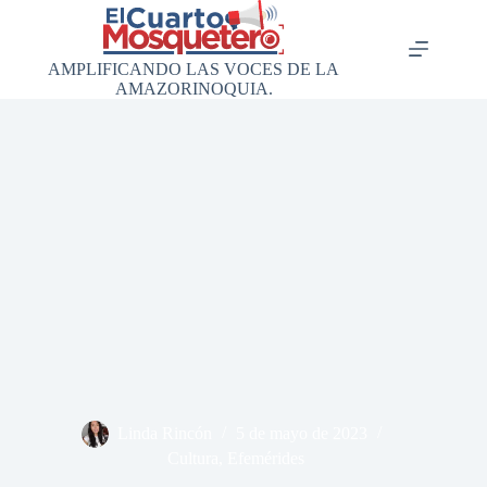
Saltar
al
contenido
AMPLIFICANDO LAS VOCES DE LA
AMAZORINOQUIA.
Linda Rincón
5 de mayo de 2023
Cultura
,
Efemérides