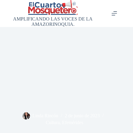
Saltar
al
contenido
AMPLIFICANDO LAS VOCES DE LA
AMAZORINOQUIA.
Linda Rincón
2 de junio de 2023
Cultura
,
Efemérides