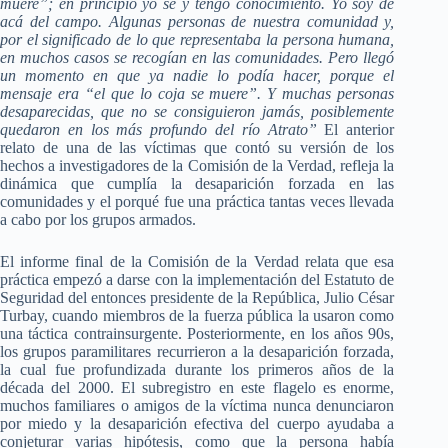
muere”; en principio yo sé y tengo conocimiento. Yo soy de
acá del campo. Algunas personas de nuestra comunidad y,
por el significado de lo que representaba la persona humana,
en muchos casos se recogían en las comunidades. Pero llegó
un momento en que ya nadie lo podía hacer, porque el
mensaje era “el que lo coja se muere”. Y muchas personas
desaparecidas, que no se consiguieron jamás, posiblemente
quedaron en los más profundo del río Atrato”
El anterior
relato de una de las víctimas que contó su versión de los
hechos a investigadores de la Comisión de la Verdad, refleja la
dinámica que cumplía la desaparición forzada en las
comunidades y el porqué fue una práctica tantas veces llevada
a cabo por los grupos armados.
El informe final de la Comisión de la Verdad relata que esa
práctica empezó a darse con la implementación del Estatuto de
Seguridad del entonces presidente de la República, Julio César
Turbay, cuando miembros de la fuerza pública la usaron como
una táctica contrainsurgente. Posteriormente, en los años 90s,
los grupos paramilitares recurrieron a la desaparición forzada,
la cual fue profundizada durante los primeros años de la
década del 2000. El subregistro en este flagelo es enorme,
muchos familiares o amigos de la víctima nunca denunciaron
por miedo y la desaparición efectiva del cuerpo ayudaba a
conjeturar varias hipótesis, como que la persona había