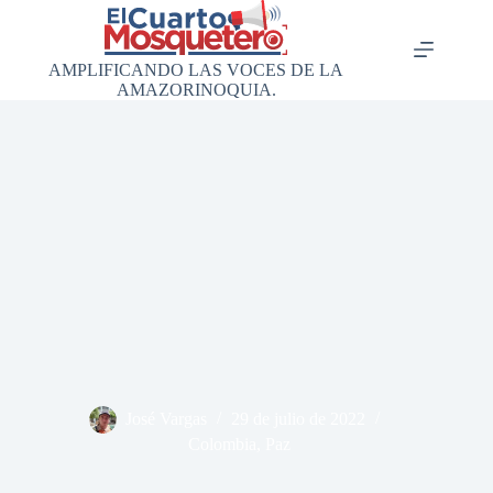
Saltar
al
contenido
AMPLIFICANDO LAS VOCES DE LA
AMAZORINOQUIA.
José Vargas
29 de julio de 2022
Colombia
,
Paz