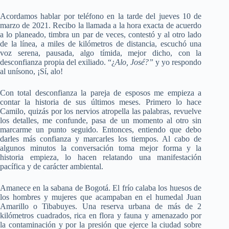
Acordamos hablar por teléfono en la tarde del jueves 10 de
marzo de 2021. Recibo la llamada a la hora exacta de acuerdo
a lo planeado, timbra un par de veces, contestó y al otro lado
de la línea, a miles de kilómetros de distancia, escuchó una
voz serena, pausada, algo tímida, mejor dicho, con la
desconfianza propia del exiliado. “¿
Alo, José?”
y yo respondo
al unísono, ¡Sí, alo!
Con total desconfianza la pareja de esposos me empieza a
contar la historia de sus últimos meses. Primero lo hace
Camilo, quizás por los nervios atropella las palabras, revuelve
los detalles, me confunde, pasa de un momento al otro sin
marcarme un punto seguido. Entonces, entiendo que debo
darles más confianza y marcarles los tiempos. Al cabo de
algunos minutos la conversación toma mejor forma y la
historia empieza, lo hacen relatando una manifestación
pacífica y de carácter ambiental.
Amanece en la sabana de Bogotá. El frío calaba los huesos de
los hombres y mujeres que acampaban en el humedal Juan
Amarillo o Tibabuyes. Una reserva urbana de más de 2
kilómetros cuadrados, rica en flora y fauna y amenazado por
la contaminación y por la presión que ejerce la ciudad sobre