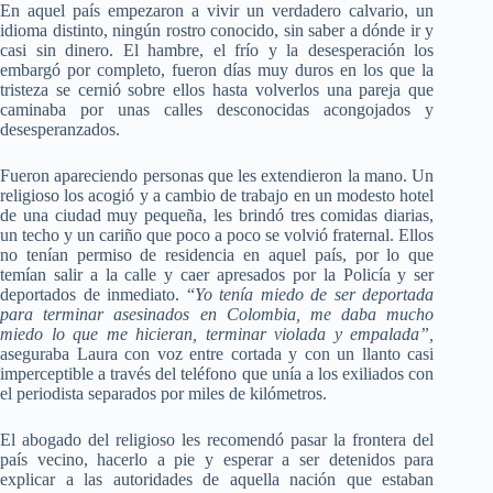
En aquel país empezaron a vivir un verdadero calvario, un
idioma distinto, ningún rostro conocido, sin saber a dónde ir y
casi sin dinero. El hambre, el frío y la desesperación los
embargó por completo, fueron días muy duros en los que la
tristeza se cernió sobre ellos hasta volverlos una pareja que
caminaba por unas calles desconocidas acongojados y
desesperanzados.
Fueron apareciendo personas que les extendieron la mano. Un
religioso los acogió y a cambio de trabajo en un modesto hotel
de una ciudad muy pequeña, les brindó tres comidas diarias,
un techo y un cariño que poco a poco se volvió fraternal. Ellos
no tenían permiso de residencia en aquel país, por lo que
temían salir a la calle y caer apresados por la Policía y ser
deportados de inmediato. “
Yo tenía miedo de ser deportada
para terminar asesinados en Colombia, me daba mucho
miedo lo que me hicieran, terminar violada y empalada”,
aseguraba Laura con voz entre cortada y con un llanto casi
imperceptible a través del teléfono que unía a los exiliados con
el periodista separados por miles de kilómetros.
El abogado del religioso les recomendó pasar la frontera del
país vecino, hacerlo a pie y esperar a ser detenidos para
explicar a las autoridades de aquella nación que estaban