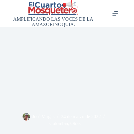
Saltar
al
contenido
AMPLIFICANDO LAS VOCES DE LA
AMAZORINOQUIA.
José Vargas
24 de marzo de 2022
Colombia
,
Otras