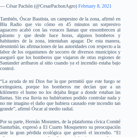
— César Pachón (@CesarPachonAgro)
February 8, 2021
También, Óscar Bautista, un campesino de la zona, afirmó en
Blu Radio que vio cómo en 45 minutos un sorpresivo
aguacero acabó con las voraces llamas que ensombrecen al
páramo y que desde hace horas, algunos bomberos y
habitantes de la zona, intentaban apagar. De esta manera,
desmintió las afirmaciones de las autoridades con respecto a la
labor de los organismos de socorro de diversos municipios y
aseguró que los bomberos que viajaron de otras regiones de
Santander arribaron al sitio cuando ya el incendio estaba bajo
control.
“La ayuda de mi Dios fue la que permitió que este fuego se
extinguiera, porque los bomberos me decían que a un
kilómetro el humo no los dejaba llegar a donde estaban las
llamas. Sin esa lluvia no hubiéramos podido controlar nada y
no me imagino el daño que hubiera causado este incendio tan
grande”, afirmó Óscar al medio radial.
Por su parte, Hernán Morantes, de la plataforma cívica Comité
Santurbán, expresó a El Cuarto Mosquetero su preocupación
ante la gran pérdida ecológica que generó el incendio. “El