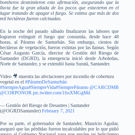
bomberos desmintieron esta afirmación, asegurando que la
lluvia fue la gran aliada de los pocos que estuvieron en el
lugar tratando de apagar el fuego. Se estima que más de dos
mil hectáreas fueron calcinadas.
En la noche del pasado sábado finalizaron las labores que
lograron extinguir el fuego que consumía, desde hace 48
horas, al Páramo de Santurbán. Sin embargo, cientos de
hectáreas de vegetación, fueron extintas por las llamas. Según
César Augusto García, director de Gestión del Riesgo de
Santander (DGRD), la emergencia inició desde Arboledas,
Norte de Santander, y se extendió hasta Suratá, Santander.
Video 🎥 muestra las afectaciones por incendio de cobertura
vegetal en el
#PáramoDeSanturbán
#SiempreAgua
#SiempreVida
#SiemprePáramo
@CARCDMB
@CORPONOR
pic.twitter.com/1fssXMGgMd
— Gestión del Riesgo de Desastres | Santander
(@OGRDSantander)
February 7, 2021
Por su parte, el gobernador de Santander, Mauricio Aguilar,
aseguró que las pérdidas fueron incalculables por lo que pidió
apoyo al Gobierno Nacional para que envíen un helicóptero