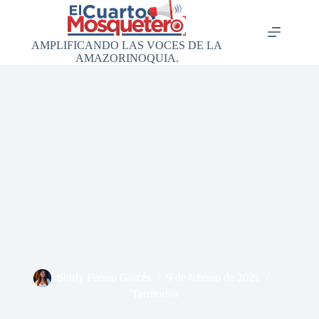
Saltar
al
contenido
AMPLIFICANDO LAS VOCES DE LA
AMAZORINOQUIA.
Shirly Forero Garcés
9 de febrero de 2021
Territorios