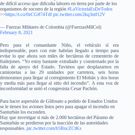
de difícil acceso que dificulta labores en tierra por parte de los
organismos de socorro de la región
#LaVictoriaEsDeTodos
>>
https://t.co/0zCG874Tdf
pic.twitter.com/2kq3ntf12V
— Fuerzas Militares de Colombia (@FuerzasMilCol)
February 8, 2021
Pero para el comandante Niño, el vehículo sí era
indispensable, pues con este habrían llegado a tiempo para
evitar lo que ahora son miles de hectáreas de cementerio de
frailejones.
“Yo estoy bastante extrañado y consternado por la
falta de apoyo del Estado. Tuvimos que desplazarnos en
camionetas a las 29 unidades por carretera, seis horas
demoramos para llegar al corregimiento El Mohán y dos horas
y media más para llegar al sitio del incendio”. A esta voz de
inconformidad se unió el congresista Cesar Pachón.
Para hacer aspersión de Glifosato a pedido de Estados Unidos
se le tienen los aviones listos pero para apagar el incendio en
Santurbán los esconden.
Hay que investigar si más de 2.000 hectáreas del Páramo de
Santurbán se perdieron por la inacción de las autoridades
responsables.
pic.twitter.com/b5BncZCtKs