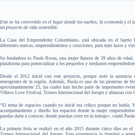
Este se ha convertido en el lugar donde los sueños, la economía y el 
un proyecto de vida sostenible.
La Casa del Emprendedor Colombiano, está ubicada en el barrio E
diferentes marcas, emprendimientos y creaciones, para tejer lazos y visi
Su fundadora es Paola Rosas, una mujer llanera de 39 años de edad, 
plataforma para potencializar a los pequeños y medianos emprendedore
Desde el 2012 inició con este proyecto, porque notó la ausencia
emergentes de la región. Además, Paola es una de las pioneras de fer
aproximadamente 25, las cuales han hecho parte de importantes even
Villavo Love Festival, Torneo Internacional del Joropo y alianzas con
“El tema de espacios cuando yo inicié era crítico porque no había. 
acompañamiento y diseño los espacios donde la mujer emprendedora 
puedas darte a conocer, donde puedan creer en tu trabajo», contó Paol
La primera feria se realizó en el año 2015 durante cinco días en el
Torneo Internacional del Joropo. Esta experiencia la impulsó a segu