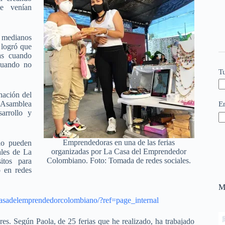
ue venían
 medianos
 logró que
vas cuando
 cuando no
T
nación del
 Asamblea
E
arrollo y
Emprendedoras en una de las ferias
 lo pueden
organizadas por La Casa del Emprendedor
ales de La
Colombiano. Foto: Tomada de redes sociales.
itos para
o en redes
M
asadelemprendedorcolombiano/?ref=page_internal
s. Según Paola, de 25 ferias que he realizado, ha trabajado