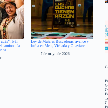
atrás”: Iván
Ley de Mujeres Buscadoras: avance y
l camino a la
lucha en Meta, Vichada y Guaviare
elta
7 de mayo de 2026
26
C
P
G
O
Ed
Te
C
Po