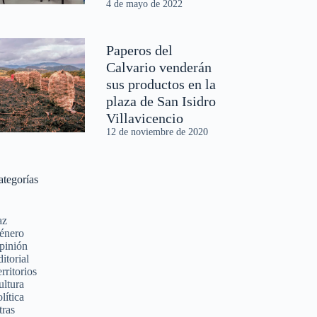
4 de mayo de 2022
Paperos del
Calvario venderán
sus productos en la
plaza de San Isidro
Villavicencio
12 de noviembre de 2020
ategorías
az
énero
pinión
itorial
rritorios
ultura
lítica
tras