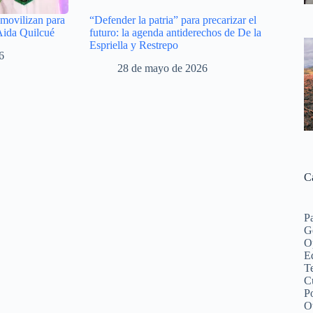
movilizan para
“Defender la patria” para precarizar el
Aida Quilcué
futuro: la agenda antiderechos de De la
Espriella y Restrepo
6
28 de mayo de 2026
C
P
G
O
Ed
Te
C
Po
O