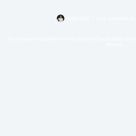
Astrid Ortiz
25 de noviembre de
En video quedó registrado cómo un policía en Bogotá tumba violen
informal