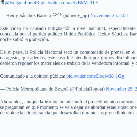
🎥
@BrigadaPortalR
pic.twitter.com/aSvBkMJ9TY
— Heidy Sánchez Barreto 💛💚 (@heidy_up)
November 25, 2021
Este video ha causado indignación a nivel nacional, especialmente 
concejala por el partido político Unión Patriótica, Heidy Sánchez Bar
noche subió la grabación.
De su parte, la Policía Nacional sacó un comunicado de prensa, en el 
de agosto, que además, este caso fue atendido por grupos disciplina
debieron reponer los materiales de trabajo de la vendedora informal, y 
Comunicado a la opinión pública:
pic.twitter.com/DoqwtK41Gg
— Policía Metropolitana de Bogotá (@PoliciaBogota)
November 25, 
Ahora bien, aunque la institución adelantó el procedimiento conforme a
se preguntan en qué momento se va a dejar de abordar estas situaciones
de violencia e intolerancia que desarrollan durante sus procedimientos 