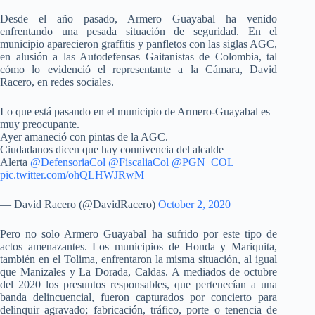
Desde el año pasado, Armero Guayabal ha venido
enfrentando una pesada situación de seguridad. En el
municipio aparecieron graffitis y panfletos con las siglas AGC,
en alusión a las Autodefensas Gaitanistas de Colombia, tal
cómo lo evidenció el representante a la Cámara, David
Racero, en redes sociales.
Lo que está pasando en el municipio de Armero-Guayabal es
muy preocupante.
Ayer amaneció con pintas de la AGC.
Ciudadanos dicen que hay connivencia del alcalde
Alerta
@DefensoriaCol
@FiscaliaCol
@PGN_COL
pic.twitter.com/ohQLHWJRwM
— David Racero (@DavidRacero)
October 2, 2020
Pero no solo Armero Guayabal ha sufrido por este tipo de
actos amenazantes. Los municipios de Honda y Mariquita,
también en el Tolima, enfrentaron la misma situación, al igual
que Manizales y La Dorada, Caldas. A mediados de octubre
del 2020 los presuntos responsables, que pertenecían a una
banda delincuencial, fueron capturados por concierto para
delinquir agravado; fabricación, tráfico, porte o tenencia de