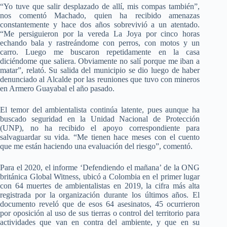
“Yo tuve que salir desplazado de allí, mis compas también”,
nos comentó Machado, quien ha recibido amenazas
constantemente y hace dos años sobrevivió a un atentado.
“Me persiguieron por la vereda La Joya por cinco horas
echando bala y rastreándome con perros, con motos y un
carro. Luego me buscaron repetidamente en la casa
diciéndome que saliera. Obviamente no salí porque me iban a
matar”, relató. Su salida del municipio se dio luego de haber
denunciado al Alcalde por las reuniones que tuvo con mineros
en Armero Guayabal el año pasado.
El temor del ambientalista continúa latente, pues aunque ha
buscado seguridad en la Unidad Nacional de Protección
(UNP), no ha recibido el apoyo correspondiente para
salvaguardar su vida. “Me tienen hace meses con el cuento
que me están haciendo una evaluación del riesgo”, comentó.
Para el 2020, el informe ‘Defendiendo el mañana’ de la ONG
británica Global Witness, ubicó a Colombia en el primer lugar
con 64 muertes de ambientalistas en 2019, la cifra más alta
registrada por la organización durante los últimos años. El
documento reveló que de esos 64 asesinatos, 45 ocurrieron
por oposición al uso de sus tierras o control del territorio para
actividades que van en contra del ambiente, y que en su