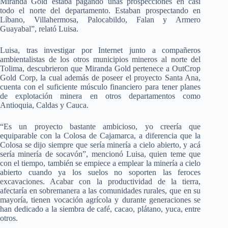
Miranda Gold estaba pagando unas prospecciones en casi
todo el norte del departamento. Estaban prospectando en
Líbano, Villahermosa, Palocabildo, Falan y Armero
Guayabal”, relató Luisa.
Luisa, tras investigar por Internet junto a compañeros
ambientalistas de los otros municipios mineros al norte del
Tolima, descubrieron que Miranda Gold pertenece a OutCrop
Gold Corp, la cual además de poseer el proyecto Santa Ana,
cuenta con el suficiente músculo financiero para tener planes
de explotación minera en otros departamentos como
Antioquia, Caldas y Cauca.
“Es un proyecto bastante ambicioso, yo creería que
equiparable con la Colosa de Cajamarca, a diferencia que la
Colosa se dijo siempre que sería minería a cielo abierto, y acá
sería minería de socavón”, mencionó Luisa, quien teme que
con el tiempo, también se empiece a emplear la minería a cielo
abierto cuando ya los suelos no soporten las feroces
excavaciones. Acabar con la productividad de la tierra,
afectaría en sobremanera a las comunidades rurales, que en su
mayoría, tienen vocación agrícola y durante generaciones se
han dedicado a la siembra de café, cacao, plátano, yuca, entre
otros.