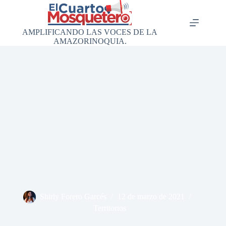
Saltar
al
contenido
AMPLIFICANDO LAS VOCES DE LA
AMAZORINOQUIA.
Shirly Forero Garcés
12 de marzo de 2021
Territorios