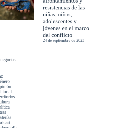
afrontamientos y
resistencias de las
niñas, niños,
adolescentes y
jóvenes en el marco
del conflicto
24 de septiembre de 2023
ategorías
az
énero
pinión
itorial
rritorios
ultura
lítica
tras
alerías
odcast
ideografía