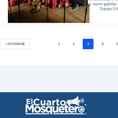
y nueve galerías 
Equipo Ed
1
2
3
4
ANTERIOR