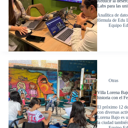
Reducir la deser
Labs para las un
Analítica de dato
fórmula de Edu La
Equipo Ed
Otras
Villa Lorena Bajo
historia con el Fe
El próximo 12 de 
con diversas act
Lorena Bajo es u
la ciudad tambié
Equipo Ed