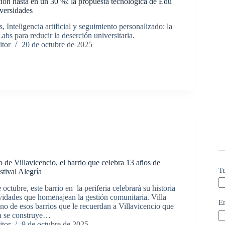
ción hasta en un 30 %: la propuesta tecnológica de Edu
iversidades
s, Inteligencia artificial y seguimiento personalizado: la
bs para reducir la deserción universitaria.
itor
20 de octubre de 2025
 de Villavicencio, el barrio que celebra 13 años de
T
stival Alegría
octubre, este barrio en la periferia celebrará su historia
ividades que homenajean la gestión comunitaria. Villa
E
no de esos barrios que le recuerdan a Villavicencio que
n se construye…
itor
9 de octubre de 2025