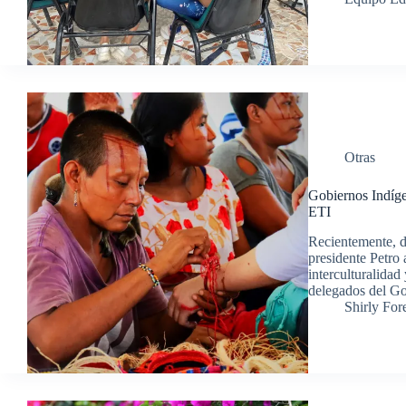
Otras
Gobiernos Indíge
ETI
Recientemente, d
presidente Petro 
interculturalida
delegados del Go
Shirly For