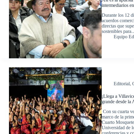
intermediarios e
Durante los 12 d
acuerdos comerci
directas que sup
sostenibles par
Equipo Ed
Editorial
,
¡Llega a Villavi
grande desde la
Con su cuarta ver
marco de la prim
Cuarto Mosqueter
Universidad de lo
conferencias y c