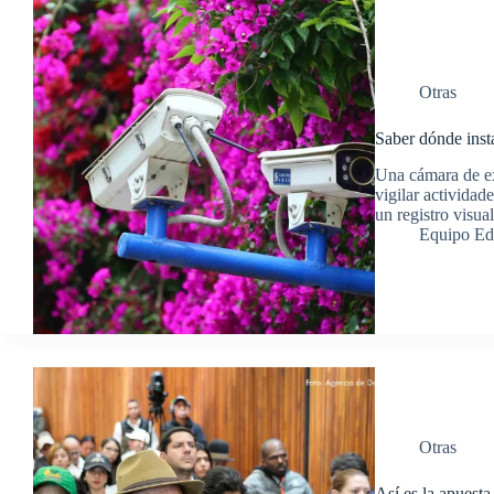
Otras
Saber dónde insta
Una cámara de ex
vigilar activida
un registro visua
Equipo Ed
Otras
Así es la apuesta