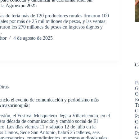
n la Agroexpo 2025
ías de feria más de 120 productores rurales firmaron 100
ales por más de 25 mil millones de pesos, y las ventas
eraron los 270 millones de pesos en ingresos dignos y
a…
itor
4 de agosto de 2025
C
P
Otras
G
O
Ed
cencio el evento de comunicación y periodismo más
Te
 Amazorinoquía!
C
sión, el Festival Mosquetero llega a Villavicencio, en el
Po
era década de comunicación y cambio social de El
O
o. Los días viernes 11 y sábado 12 de julio en la
G
s Llanos, Sede San Antonio, habrá 25 talleres, seis
P
onversatorios, emprendimientos, muestras audiovisuales
V