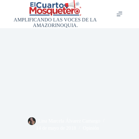
Saltar
al
contenido
AMPLIFICANDO LAS VOCES DE LA
AMAZORINOQUIA.
Lina Marcela Álvarez Camargo
14 de mayo de 2018
Opinión