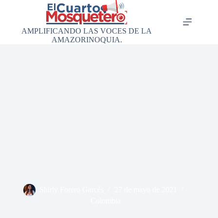
Saltar
al
contenido
AMPLIFICANDO LAS VOCES DE LA
AMAZORINOQUIA.
Shirly Forero Garcés
27 de mayo de 2021
Colombia