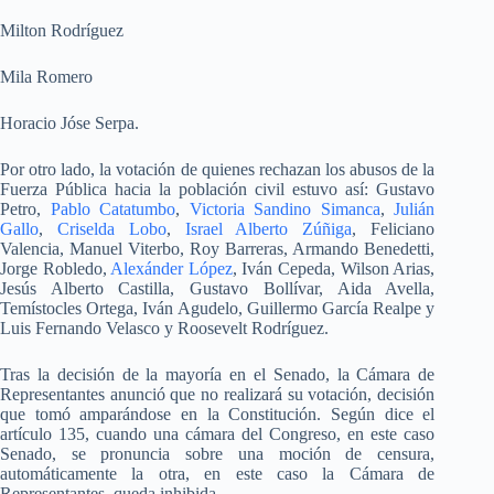
Milton Rodríguez
Mila Romero
Horacio Jóse Serpa.
Por otro lado, la votación de quienes rechazan los abusos de la
Fuerza Pública hacia la población civil estuvo así: Gustavo
Petro,
Pablo Catatumbo
,
Victoria Sandino Simanca
,
Julián
Gallo
,
Criselda Lobo
,
Israel Alberto Zúñiga
, Feliciano
Valencia, Manuel Viterbo, Roy Barreras, Armando Benedetti,
Jorge Robledo,
Alexánder López
, Iván Cepeda, Wilson Arias,
Jesús Alberto Castilla, Gustavo Bollívar, Aida Avella,
Temístocles Ortega, Iván Agudelo, Guillermo García Realpe y
Luis Fernando Velasco
y
Roosevelt Rodríguez.
Tras la decisión de la mayoría en el Senado, la Cámara de
Representantes anunció que no realizará su votación, decisión
que tomó amparándose en la Constitución. Según dice el
artículo 135, cuando una cámara del Congreso, en este caso
Senado, se pronuncia sobre una moción de censura,
automáticamente la otra, en este caso la Cámara de
Representantes, queda inhibida.