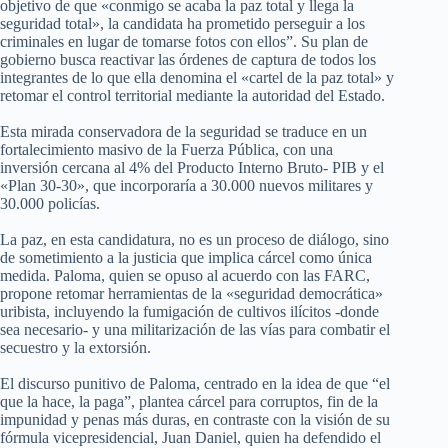
objetivo de que «conmigo se acaba la paz total y llega la
seguridad total», la candidata ha prometido perseguir a los
criminales en lugar de tomarse fotos con ellos”. Su plan de
gobierno busca reactivar las órdenes de captura de todos los
integrantes de lo que ella denomina el «cartel de la paz total» y
retomar el control territorial mediante la autoridad del Estado.
Esta mirada conservadora de la seguridad se traduce en un
fortalecimiento masivo de la Fuerza Pública, con una
inversión cercana al 4% del Producto Interno Bruto- PIB y el
«Plan 30-30», que incorporaría a 30.000 nuevos militares y
30.000 policías.
La paz, en esta candidatura, no es un proceso de diálogo, sino
de sometimiento a la justicia que implica cárcel como única
medida. Paloma, quien se opuso al acuerdo con las FARC,
propone retomar herramientas de la «seguridad democrática»
uribista, incluyendo la fumigación de cultivos ilícitos -donde
sea necesario- y una militarización de las vías para combatir el
secuestro y la extorsión.
El discurso punitivo de Paloma, centrado en la idea de que “el
que la hace, la paga”, plantea cárcel para corruptos, fin de la
impunidad y penas más duras, en contraste con la visión de su
fórmula vicepresidencial, Juan Daniel, quien ha defendido el