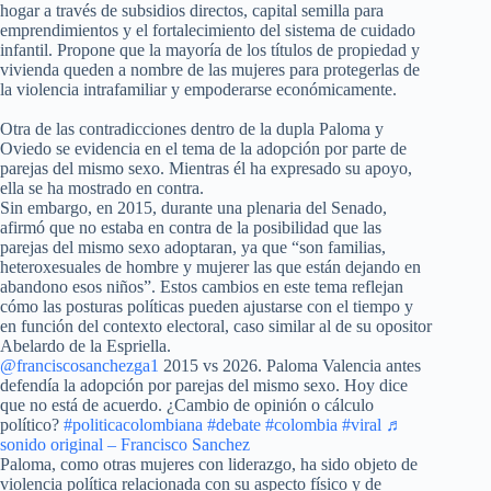
hogar a través de subsidios directos, capital semilla para
emprendimientos y el fortalecimiento del sistema de cuidado
infantil. Propone que la mayoría de los títulos de propiedad y
vivienda queden a nombre de las mujeres para protegerlas de
la violencia intrafamiliar y empoderarse económicamente.
Otra de las contradicciones dentro de la dupla Paloma y
Oviedo se evidencia en el tema de la adopción por parte de
parejas del mismo sexo. Mientras él ha expresado su apoyo,
ella se ha mostrado en contra.
Sin embargo, en 2015, durante una plenaria del Senado,
afirmó que no estaba en contra de la posibilidad que las
parejas del mismo sexo adoptaran, ya que “son familias,
heteroxesuales de hombre y mujerer las que están dejando en
abandono esos niños”. Estos cambios en este tema reflejan
cómo las posturas políticas pueden ajustarse con el tiempo y
en función del contexto electoral, caso similar al de su opositor
Abelardo de la Espriella.
@franciscosanchezga1
2015 vs 2026. Paloma Valencia antes
defendía la adopción por parejas del mismo sexo. Hoy dice
que no está de acuerdo. ¿Cambio de opinión o cálculo
político?
#politicacolombiana
#debate
#colombia
#viral
♬
sonido original – Francisco Sanchez
Paloma, como otras mujeres con liderazgo, ha sido objeto de
violencia política relacionada con su aspecto físico y de