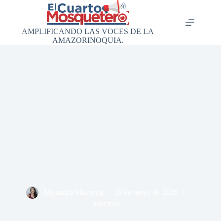
Saltar
al
contenido
AMPLIFICANDO LAS VOCES DE LA
AMAZORINOQUIA.
Alejandra Mayorga
29 de mayo de 2026
Electoral