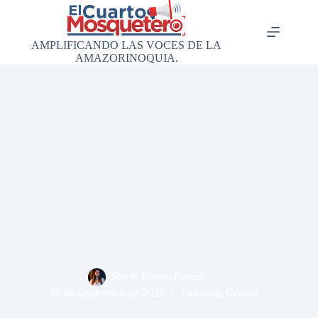
Saltar
al
contenido
AMPLIFICANDO LAS VOCES DE LA
AMAZORINOQUIA.
Shirly Forero Garcés
16 de septiembre de 2020
Electoral
,
Género