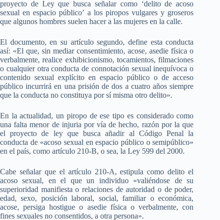
proyecto de Ley que busca señalar como ‘delito de acoso
sexual en espacio público’ a los piropos vulgares y groseros
que algunos hombres suelen hacer a las mujeres en la calle.
El documento, en su artículo segundo, define esta conducta
así: «El que, sin mediar consentimiento, acose, asedie física o
verbalmente, realice exhibicionismo, tocamientos, filmaciones
o cualquier otra conducta de connotación sexual inequívoca o
contenido sexual explícito en espacio público o de acceso
público incurrirá en una prisión de dos a cuatro años siempre
que la conducta no constituya por sí misma otro delito».
En la actualidad, un piropo de ese tipo es considerado como
una falta menor de injuria por vía de hecho, razón por la que
el proyecto de ley que busca añadir al Código Penal la
conducta de «acoso sexual en espacio público o semipúblico»
en el país, como artículo 210-B, o sea, la Ley 599 del 2000.
Cabe señalar que el artículo 210-A, estipula como delito el
acoso sexual, en el que un individuo «valiéndose de su
superioridad manifiesta o relaciones de autoridad o de poder,
edad, sexo, posición laboral, social, familiar o económica,
acose, persiga hostigue o asedie física o verbalmente, con
fines sexuales no consentidos, a otra persona».