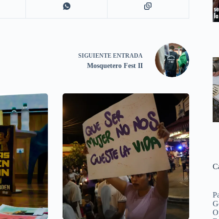
SIGUIENTE
ENTRADA
Mosquetero Fest II
C
P
G
O