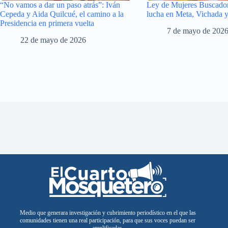
“No vamos a dar un paso atrás”: Iván
Ley de Mujeres Buscador
Cepeda y Aida Quilcué, el camino a la
lucha en Meta, Vichada 
Presidencia en primera vuelta
7 de mayo de 202
22 de mayo de 2026
Medio que generara investigación y cubrimiento periodístico en el que las
comunidades tienen una real participación, para que sus voces puedan ser