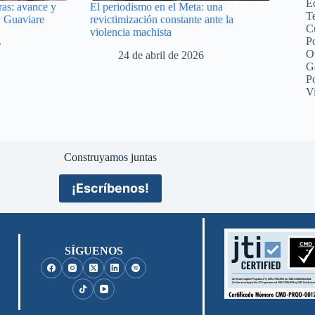
Ed
as: avance y
El periodismo en el Meta: una
Te
y Guaviare
revictimización constante ante la
C
violencia machista
Po
6
O
24 de abril de 2026
G
P
V
Construyamos juntas
¡Escríbenos!
SÍGUENOS