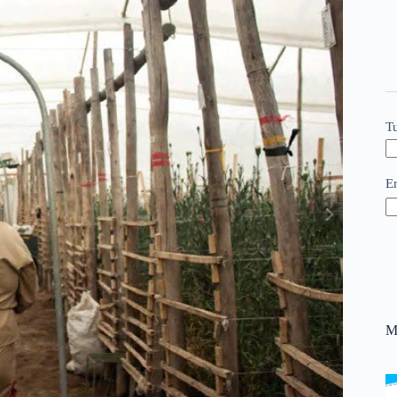
T
E
M