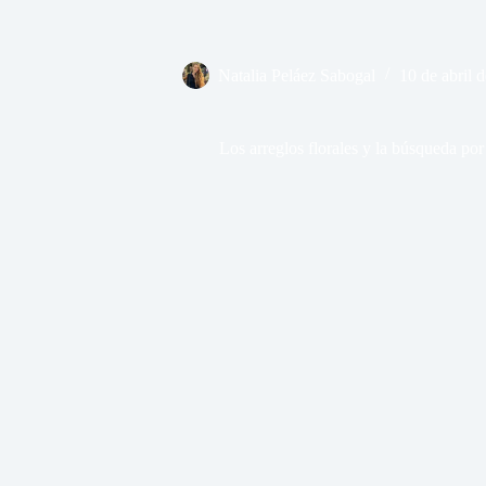
Natalia Peláez Sabogal
10 de abril 
Los arreglos florales y la búsqueda por