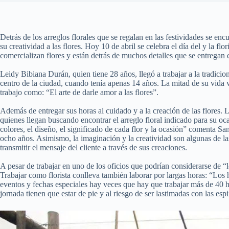
Detrás de los arreglos florales que se regalan en las festividades se en
su creatividad a las flores. Hoy 10 de abril se celebra el día del y la fl
comercializan flores y están detrás de muchos detalles que se entregan e
Leidy Bibiana Durán, quien tiene 28 años, llegó a trabajar a la tradiciona
centro de la ciudad, cuando tenía apenas 14 años. La mitad de su vida v
trabajo como: “El arte de darle amor a las flores”.
Además de entregar sus horas al cuidado y a la creación de las flores.
quienes llegan buscando encontrar el arreglo floral indicado para su oca
colores, el diseño, el significado de cada flor y la ocasión” comenta Sa
ocho años. Asimismo, la imaginación y la creatividad son algunas de las
transmitir el mensaje del cliente a través de sus creaciones.
A pesar de trabajar en uno de los oficios que podrían considerarse de “
Trabajar como florista conlleva también laborar por largas horas: “Los 
eventos y fechas especiales hay veces que hay que trabajar más de 40 
jornada tienen que estar de pie y al riesgo de ser lastimadas con las es