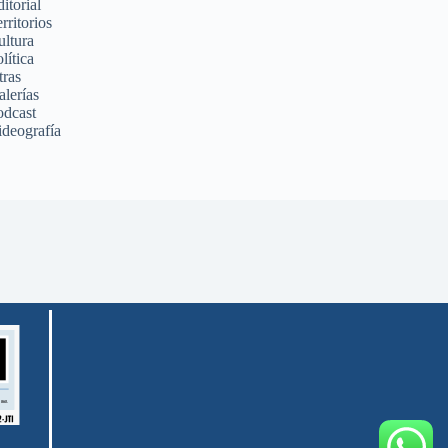
itorial
rritorios
ultura
lítica
tras
alerías
odcast
ideografía