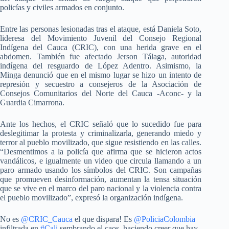
policías y civiles armados en conjunto.
Entre las personas lesionadas tras el ataque, está Daniela Soto,
lideresa del Movimiento Juvenil del Consejo Regional
Indígena del Cauca (CRIC), con una herida grave en el
abdomen. También fue afectado Jerson Tálaga, autoridad
indígena del resguardo de López Adentro. Asimismo, la
Minga denunció que en el mismo lugar se hizo un intento de
represión y secuestro a consejeros de la Asociación de
Consejos Comunitarios del Norte del Cauca -Aconc- y la
Guardia Cimarrona.
Ante los hechos, el CRIC señaló que lo sucedido fue para
deslegitimar la protesta y criminalizarla, generando miedo y
terror al pueblo movilizado, que sigue resistiendo en las calles.
“Desmentimos a la policía que afirma que se hicieron actos
vandálicos, e igualmente un video que circula llamando a un
paro armado usando los símbolos del CRIC. Son campañas
que promueven desinformación, aumentan la tensa situación
que se vive en el marco del paro nacional y la violencia contra
el pueblo movilizado”, expresó la organización indígena.
No es
@CRIC_Cauca
el que dispara! Es
@PoliciaColombia
infiltrada en
#Cali
sembrando el caos, haciendo creer que hay