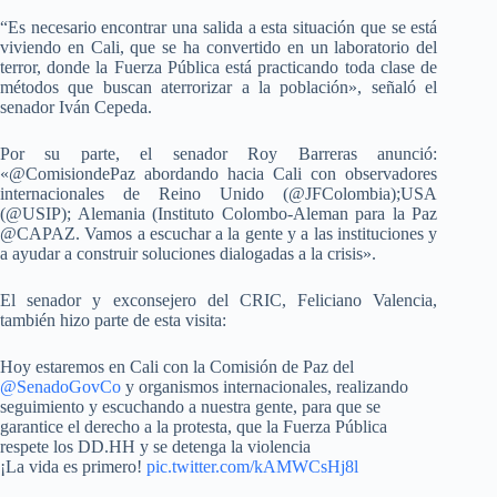
“Es necesario encontrar una salida a esta situación que se está
viviendo en Cali, que se ha convertido en un laboratorio del
terror, donde la Fuerza Pública está practicando toda clase de
métodos que buscan aterrorizar a la población», señaló el
senador Iván Cepeda.
Por su parte, el senador Roy Barreras anunció:
«@ComisiondePaz abordando hacia Cali con observadores
internacionales de Reino Unido (@JFColombia);USA
(@USIP); Alemania (Instituto Colombo-Aleman para la Paz
@CAPAZ. Vamos a escuchar a la gente y a las instituciones y
a ayudar a construir soluciones dialogadas a la crisis».
El senador y exconsejero del CRIC, Feliciano Valencia,
también hizo parte de esta visita:
Hoy estaremos en Cali con la Comisión de Paz del
@SenadoGovCo
y organismos internacionales, realizando
seguimiento y escuchando a nuestra gente, para que se
garantice el derecho a la protesta, que la Fuerza Pública
respete los DD.HH y se detenga la violencia
¡La vida es primero!
pic.twitter.com/kAMWCsHj8l