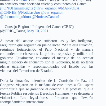
un conflicto entre sociedad caleña y comuneros del Cauca.
@ONUHumanRights
@hrw_espanol
@MAPPOEA
@CNNEE
@NoticiasUno
@dw_espanol
@bbcmundo_ultimo
@NoticiasCaracol
— Consejo Regional Indígena del Cauca (CRIC)
(@CRIC_Cauca)
May 10, 2021
A pesar del ataque que sufrieron las y los indígenas,
aseguraron que seguirán en pie de lucha. “Ante esta situación,
seguimos fortaleciendo el Paro Nacional y de manera
contundente rechazamos la política represiva y militar del
gobierno. Igualmente, enviamos el mensaje de no aceptar
ningún espacio de encuentro con el Gobierno, hasta no tener
plenas garantías y responsabilidades del Estado por las
víctimas del Terrorismo de Estado”.
Dada la situación, miembros de la Comisión de Paz del
Congreso viajaron en la mañana de este lunes a Cali «para
contribuir a que se garantice el derecho a la protesta, que la
Fuerza Pública respete los Derechos Humanos, y se detenga la
violencia». Los legisladores informaron que llevarán
acompañamiento internacional.