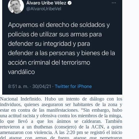
Nacional Indefinido. Hubo un intento de diálogo con los
individuos, quienes aseguraron ser habitantes de la zona y
estar en contra de las manifestaciones. “
Sin embargo, hubo
una actitud racista y ofensiva contra los miembros de la minga,
lo que llevó a que los ánimos se caldearan. También
retuvieron a un thuthenas (consejero) de la ACIN, a quien
amenazaron con violencia. A las 2:20 pm se registró el inicio
del ataque con armas de fuego, ataque que perpetraron